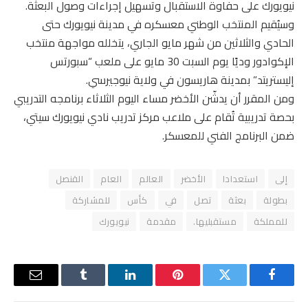
نيويورك على حفاوة الاستقبال وتسهيل إجراءات وصول البعثة.
وسيُقيم المنتخب الوطني معسكره في مدينة نيويورك حتى
الحادي والثلاثين من شهر مايو الجاري، يتخلله مواجهة منتخب
الإكوادور وديًا يوم السبت 30 مايو على ملعب “سبورتس
إليستريتد” بمدينة هاريسون في ولاية نيوجيرسي.
ومن المقرر أن يدشّن الأخضر مساء اليوم الثلاثاء برنامجه التدريبي
بحصة تدريبية تُقام على ملاعب مركز تدريب نادي نيويورك سيتي،
ضمن البرنامج الفني للمعسكر.
إلى
استعدادا
الأخضر
العالم
العام
القنصل
بطولة
بعثة
تصل
في
كأس
للمشاركة
للمملكة
مستقبليها.
مقدمة
نيويورك
فيسبوك
تويتر
بينتيريست
لينكدإن
Tumblr
البريد
الإلكترو