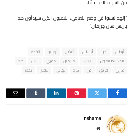
من التدريب الجيد حقًا.
“إنهم ليسوا في وضع التعافي، اللاعبون الذين سيبدأون ضد
باريس سان جيرمان.”
أبطال
أخبار
أرسنال
أفضل
أوروبا
القدم
المستضعفون
باريس
جيرمان
دوري
سان
ضد
غاري
فريق
في
كرة
نهائي
نيفيل
يحذر
فيسبوك
تويتر
بينتيريست
لينكدإن
Tumblr
البريد
الإلكترو
nshama
موقع