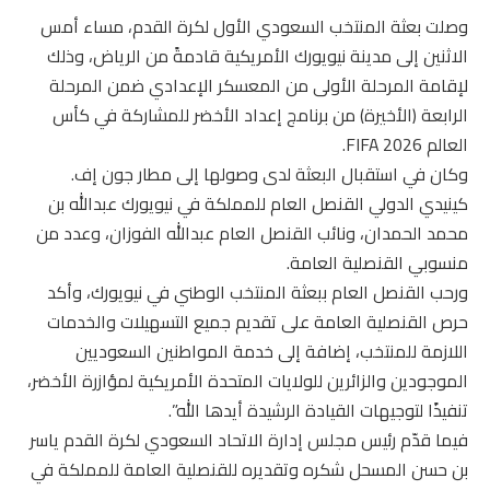
وصلت بعثة المنتخب السعودي الأول لكرة القدم، مساء أمس
الاثنين إلى مدينة نيويورك الأمريكية قادمةً من الرياض، وذلك
لإقامة المرحلة الأولى من المعسكر الإعدادي ضمن المرحلة
الرابعة (الأخيرة) من برنامج إعداد الأخضر للمشاركة في كأس
العالم FIFA 2026.
وكان في استقبال البعثة لدى وصولها إلى مطار جون إف.
كينيدي الدولي القنصل العام للمملكة في نيويورك عبدالله بن
محمد الحمدان، ونائب القنصل العام عبدالله الفوزان، وعدد من
منسوبي القنصلية العامة.
ورحب القنصل العام ببعثة المنتخب الوطني في نيويورك، وأكد
حرص القنصلية العامة على تقديم جميع التسهيلات والخدمات
اللازمة للمنتخب، إضافة إلى خدمة المواطنين السعوديين
الموجودين والزائرين للولايات المتحدة الأمريكية لمؤازرة الأخضر،
تنفيذًا لتوجيهات القيادة الرشيدة أيدها الله”.
فيما قدّم رئيس مجلس إدارة الاتحاد السعودي لكرة القدم ياسر
بن حسن المسحل شكره وتقديره للقنصلية العامة للمملكة في