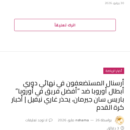
30 يوليو، 2026
اترك تعليقاً
أخبار الرياضة
أرسنال المستضعفون في نهائي دوري
أبطال أوروبا ضد “أفضل فريق في أوروبا”
باريس سان جيرمان، يحذر غاري نيفيل | أخبار
كرة القدم
بواسطة
26 مايو، 2026
nshama
لا توجد تعليقات
3 دقائق