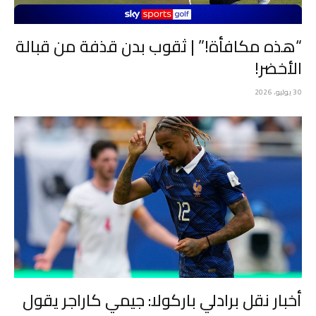
“هذه مكافأة!” | ثقوب بدن قذفة من قبالة
الأخضر!
30 يوليو، 2026
أخبار نقل برادلي باركولا: جيمي كاراجر يقول