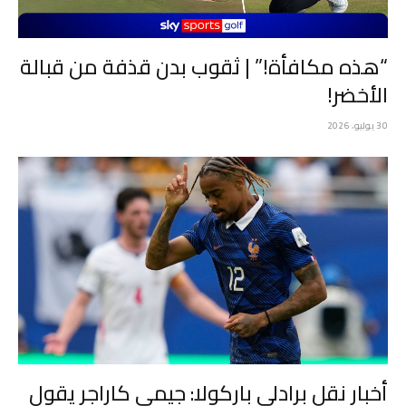
“هذه مكافأة!” | ثقوب بدن قذفة من قبالة
الأخضر!
30 يوليو، 2026
أخبار نقل برادلي باركولا: جيمي كاراجر يقول