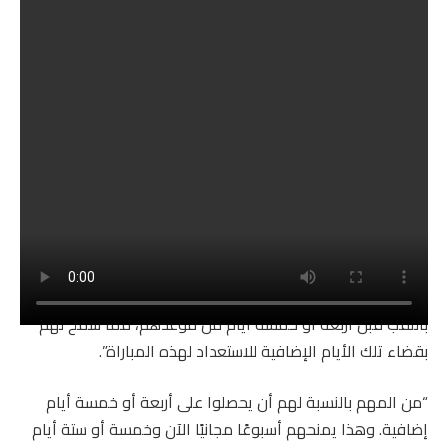
أفضل اللقطات من احتفالات أرسنال بعد رفع كأس الدوري الإنجليزي الممتاز
لأول مرة منذ 22 عامًا
ويعتقد نيفيل أن فوز أرسنال باللقب قبل مباراته الأخيرة أمام
كريستال بالاس، والتي شهدت تناوبًا كبيرًا، يعد إعدادًا مثاليًا
للنهائي يوم السبت.
وقال: “هل تعلم ما هو الشيء الجيد بالنسبة لأرسنال؟ لقد فازوا
باللقب قبل أربعة أو خمسة أيام من موعدهم، مما سمح لهم
بقضاء تلك الأيام الإضافية للاستعداد لهذه المباراة”.
“من المهم بالنسبة لهم أن يحصلوا على أربعة أو خمسة أيام
إضافية. وهذا يمنحهم أسبوعًا مجانيًا الآن وخمسة أو ستة أيام