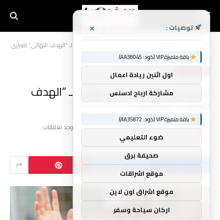
×
توصيات :
الرئيسية
أخبار الرياضة
ليس لدى بيرمان موعد نهائي لـ “الهدف النهائي” لفيراري
»
»
باقة متميزة VIP (كود: AA38045):
أخبار الرياضة
اول اثنين ريادة اعمال
ليس لدى بيرمان موعد نهائي لـ “الهدف
مشاركة ارباح ادسنس
النهائي” لفيراري
باقة متميزة VIP (كود: AA35872):
بواسطة
26 مايو، 2026
nshama
لا توجد تعليقات
ضوء التعليمي
1 دقائق
صحيفة برق
موقع اشراقات
موقع اشراق اون لاين
اركان سياحة وسفر