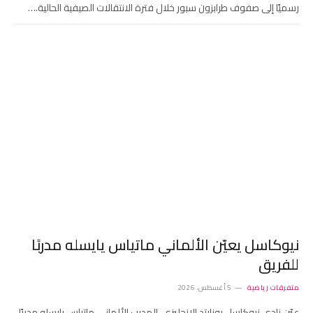
رسميًا إلى صفوف طرابزون سبور خلال فترة الانتقالات الصيفية الحالية.…
نيوكاسل يعيّن الألماني ماتياس يايسله مدربًا
للفريق
متفرقات رياضية
5 أغسطس، 2026
عيّن نادي نيوكاسل يونايتد الإنجليزي، المدرب الألماني ماتياس يايسله مديرًا