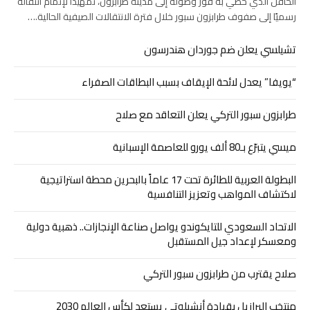
الحافل الذي حظي به فور وصوله إلى مدينة طرابزون، تمهيدًا لإتمام انتقاله
رسميًا إلى صفوف طرابزون سبور خلال فترة الانتقالات الصيفية الحالية.…
تشيلسي يعلن ضم جوردان هندرسون
“يويفا” يعدل لائحة الإيقاف بسبب البطاقات الصفراء
طرابزون سبور التركي يعلن التعاقد مع صلاح
ميسي يتبرّع بـ80 ألف يورو للعاصمة الإسبانية
البطولة العربية للطائرة تحت 17 عاماً بالبحرين محطة استراتيجية
لاكتشاف المواهب وتعزيز التنافسية
الاتحاد السعودي للتايكوندو يواصل صناعة الإنجازات.. ذهبية دولية
ومعسكر لإعداد جيل المستقبل
صلاح يقترب من طرابزون سبور التركي
منتخب البرازيل بقيادة أنشيلوتي يستعد لكأس العالم 2030