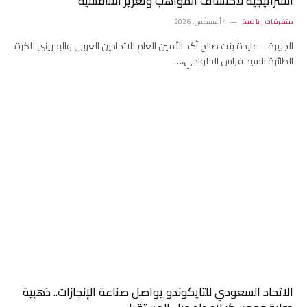
استراتيجية لاكتشاف المواهب وتعزيز التنافسية
متفرقات رياضية
4 أغسطس، 2026
الجزيرة – عايدة بنت صالح أكد الأمين العام للاتحادين العربي والبحريني للكرة
الطائرة السيد فراس الحلواجي،…
الاتحاد السعودي للتايكوندو يواصل صناعة الإنجازات.. ذهبية