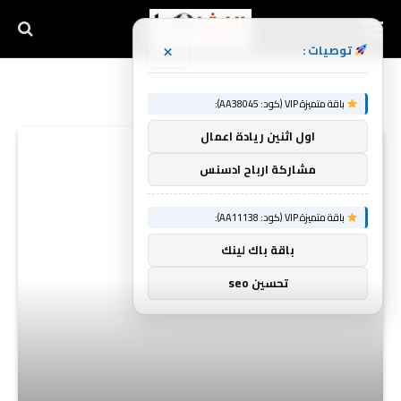
×
توصيات :
باقة متميزة VIP (كود: AA38045):
اول اثنين ريادة اعمال
مشاركة ارباح ادسنس
باقة متميزة VIP (كود: AA11138):
باقة باك لينك
تحسين seo