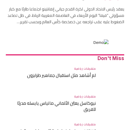
يعقد رئيس الاتحاد الدولي لكرة القدم جياني إنفانتينو اجتماعا طارئا مع كبار
مسؤولي “فيفا” اليوم الأربعاء في العاصمة المغربية الرباط، في ظل تصاعد
الضغوط عليه عقب تراجعه عن خصخصة كأس العالم.وبحسب تقرير…
Don't Miss
متفرقات رياضية
لم أشاهد مثل استقبال جماهير طرابزون
متفرقات رياضية
نيوكاسل يعيّن الألماني ماتياس يايسله مدربًا
للفريق
متفرقات رياضية