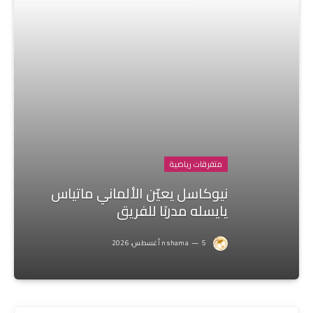
متفرقات رياضية
نيوكاسل يعيّن الألماني ماتياس
يايسله مدربًا للفريق
5 أغسطس، 2026
nshama