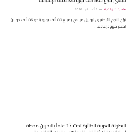
ميسي يتبرّع بـ80 ألف يورو للعاصمة الإسبانية
متفرقات رياضية
5 أغسطس، 2026
تبرّع النجم الأرجنتيني ليونيل ميسي بمبلغ 80 ألف يورو (نحو 86 ألف دولار)
لدعم جهود إعادة…
البطولة العربية للطائرة تحت 17 عاماً بالبحرين محطة