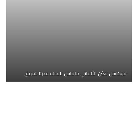
نيوكاسل يعيّن الألماني ماتياس يايسله مدربًا للفريق