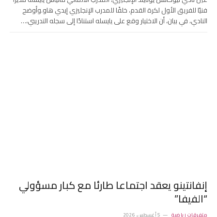
فنيًا للفريق الأول لكرة القدم، خلفًا للمدرب الإنجليزي إيدي هاو.وأوضح
النادي، في بيان، أن الاختيار وقع على يايسله استنادًا إلى سجله التدريبي،…
إنفانتينو يعقد اجتماعا طارئا مع كبار مسؤولي
“الفيفا”
متفرقات رياضية
5 أغسطس، 2026