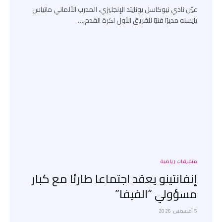
عيّن نادي نيوكاسل يونايتد الإنجليزي، المدرب الألماني ماتياس
يايسله مديرًا فنيًا للفريق الأول لكرة القدم،…
متفرقات رياضية
إنفانتينو يعقد اجتماعا طارئا مع كبار
مسؤولي “الفيفا”
5 أغسطس، 2026