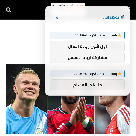
×
توصيات :
الرئيسية
Football
»
باقة متميزة VIP (كود: AA38045):
FOOTBALL
اول اثنين ريادة اعمال
مشاركة ارباح ادسنس
باقة متميزة VIP (كود: AA26790):
ماسنجر المسلم