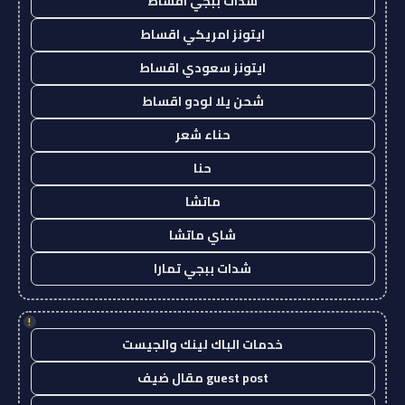
شدات ببجي اقساط
ايتونز امريكي اقساط
ايتونز سعودي اقساط
شحن يلا لودو اقساط
حناء شعر
حنا
ماتشا
شاي ماتشا
شدات ببجي تمارا
!
خدمات الباك لينك والجيست
guest post مقال ضيف