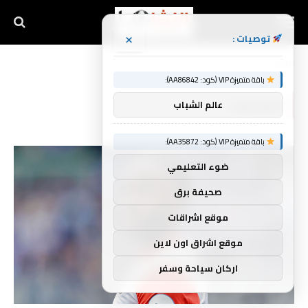
×
توصيات :
الرئيسية
المخدرات
»
باقة متميزة VIP (كود: AA86842):
المخدرات
عالم الشباب
باقة متميزة VIP (كود: AA35872):
ضوء التعليمي
صحيفة برق
موقع اشراقات
موقع اشراق اون لاين
اركان سياحة وسفر