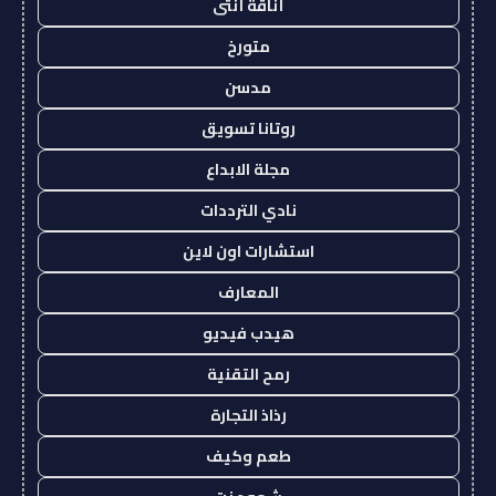
أناقة أنثى
متورخ
مدسن
روتانا تسويق
مجلة الابداع
نادي الترددات
استشارات اون لاين
المعارف
هيدب فيديو
رمح التقنية
رذاذ التجارة
طعم وكيف