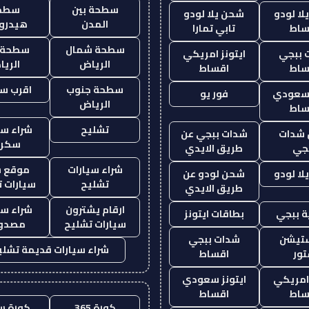
سطحة بين
سطح
ا لودو
شحن يلا لودو
المدن
هيدرو
ساط
تابي تمارا
سطحة شمال
سطحة 
 ببجي
ايتونز امريكي
الرياض
الري
ساط
اقساط
سطحة جنوب
اقرب س
 سعودي
فور يو
الرياض
ساط
تشليح
شراء سي
شدات
شدات ببجي عن
سكرا
جي
طريق الايدي
شراء سيارات
موقع ش
ا لودو
شحن لودو عن
تشليح
سيارات 
طريق الايدي
ارقام يشترون
شراء سي
 ببجي
بطاقات ايتونز
سيارات تشليح
مصدو
ستيشن
شدات ببجي
شراء سيارات قديمة تشلي
ور
اقساط
 امريكي
ايتونز سعودي
ساط
اقساط
كورة 365
كورة س