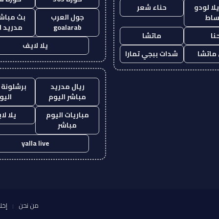
ا لودو
حناء شعر
جول العرب
بث مباشر
ساط
goalarab
مدريد ا
نا
ماتشا
يلا لايف
ماتشا
شدات ببجي تمارا
ريال مدريد
برشلونة 
مباشر اليوم
اليو
مباريات اليوم
يلا لا
مباشر
yalla live
من نحن
إخل