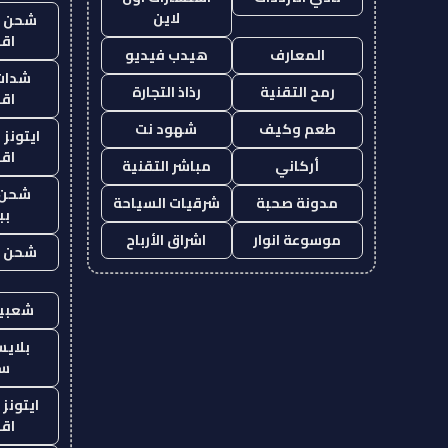
لاين
شحن يل
اق
المعارف
هيدب فيديو
شدات
رمح التقنية
رذاذ التجارة
اق
طعم وكيف
شهود نت
ايتونز
اق
أركاني
مباشر التقنية
شحن 
مدونة صحبة
شرقيات السياحة
بب
موسوعة انوار
اشراق الأرباح
شحن يل
شعبية
بلاي
ست
ايتونز
اق