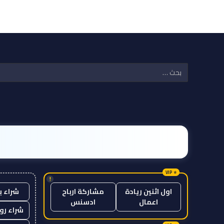
!
شراء ب
اول اثنين ريادة
مشاركة ارباح
اعمال
ادسنس
شراء رو