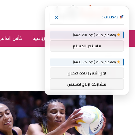
×
توصيات :
باقة متميزة VIP (كود: AA26790):
أخبار الرياضة
متفرقات رياضية
كأس العالم 2026
ماسنجر المسلم
الرئيسية
Coop
»
باقة متميزة VIP (كود: AA38045):
COOP
اول اثنين ريادة اعمال
مشاركة ارباح ادسنس