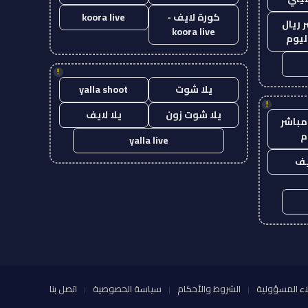
كورة لايف -
koora live
 ريال
koora live
ليوم
!
يلا شوت
yalla shoot
!
يلا شوت زون
يلا لايف
مباشر
م
yalla live
يف
اء المسؤولية
الشروط والأحكام
سياسة الخصوصية
اتصل بنا