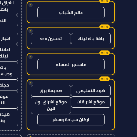
اشراق ل
!
باكل
عالم الشباب
الت
!
اخبار 
باقة باك لينك
تحسين seo
اعلانا
لينك 26
!
ماسنجر المسلم
باك 
وجيست
!
مجلة 
ضوء التعليمي
صحيفة برق
موقع
موقع اشراقات
موقع اشراق اون
للت
لاين
هيدب
اركان سياحة وسفر
وتر