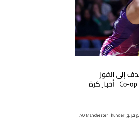
 ثاندر يهدف إلى الفوز
بالنهائي الكبير الخيالي على أرضه في Co-op Live | أخبار كرة
يتبقى شهر حتى النهائي الكبير لدوري Netball Super League – ويتطلع فريق AO Manchester Thunder