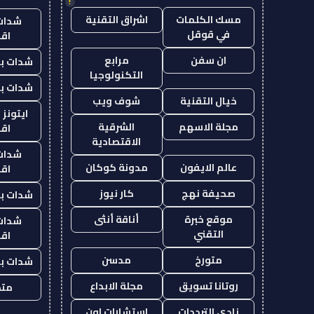
!
مسك الكلمات
اشراق التقنية
شدات
في قوقل
اق
ان سفن
مرابع
شدات بب
التكنولوجيا
شدات بب
خيال التقنية
شوف ويب
ايتونز
مجلة الاسهم
الشرقية
اق
الاقتصادية
شدات
عالم الايفون
مدونة كوكان
اق
صحيفة نهج
كار نيوز
شدات بب
موقع خبرة
أناقة أنثى
شدات
التقني
اق
متورخ
مدسن
شدات بب
روتانا تسويق
مجلة الابداع
متجر
نادي الترددات
استشارات اون