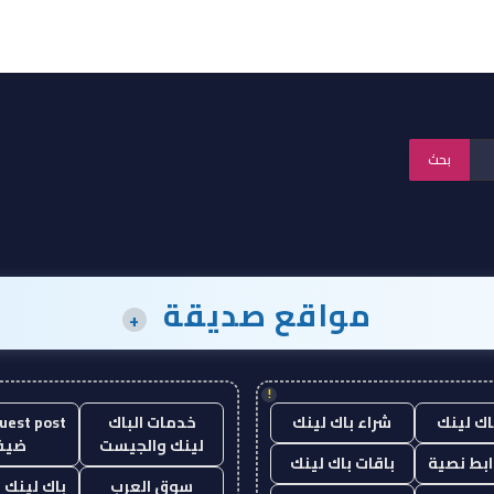
مواقع صديقة
+
!
اك لينك
شراء باك لينك
خدمات الباك
لينك والجيست
ضيف
ابط نصية
باقات باك لينك
سوق العرب
باك لينك با