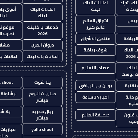
نك، شراء
اعلانات الباك
ينكات
لينك
اعلانات الباك
أقوى باق
لينك
لين
دريس
اشراق العالم
عالم كبير
خدمات با كلينك
موقع تج
2026
تجارب ال
الرياضة
منتدى الاشراق
ديوان العرب
مشار
ت الباك
شوف رياضة
20
اعلانات باك لينك
اعلانات ب
لينك
مصادر التعليم
 بوست
يلا شوت
a shoot
تقنية
يو ان بي الرياضي
مباريات اليوم
برشلونة 
 حالة
اخبار 24 ساعة
مباشر
عليم
ريال مدريد
يلا ش
 فنون
صحيفة العالم
مباشر
فيه
yalla shoot
مباريات 
مباش