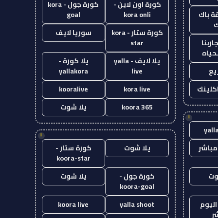
كورة اون لاين -
كورة جول - kora
ة باك
kora onli
goal
ك
كورة ستار - kora
سوريا لايف
اربنا
star
حياه
يلا لايف - yalla
يلا كورة -
يع
live
yallakora
اكلينك
kora live
kooralive
koora 365
يلا شوت
!
yall
!
مباشر
يلا شوت
كورة ستار -
koora-star
وت
كورة جول -
يلا شوت
koora-goal
اليوم
yalla shoot
koora live
ر