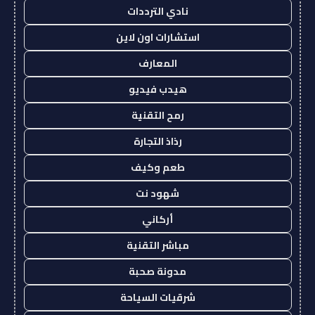
نادي الترددات
استشارات اون لاين
المعارف
هيدب فيديو
رمح التقنية
رذاذ التجارة
طعم وكيف
شهود نت
أركاني
مباشر التقنية
مدونة صحبة
شرقيات السياحة