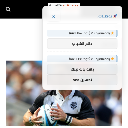
×
توصيات :
الرئيسية
يسجل
»
باقة متميزة VIP (كود: AA86842):
يسجل
عالم الشباب
باقة متميزة VIP (كود: AA11138):
باقة باك لينك
تحسين seo