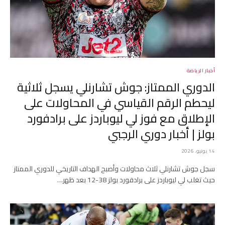
أخبار الرياضة
الدوري الممتاز: جوش تشارنلي يسجل ثلاثية
ليحطم الرقم القياسي في المحاولات على
الإطلاق مع فوز لي ليوباردز على برادفورد
بولز | أخبار دوري الرجبي
14 يونيو، 2026
سجل جوش تشارنلي ثلاث محاولات وأصبح الهداف التاريخي للدوري الممتاز
حيث تغلب لي ليوباردز على برادفورد بولز 38-12 بعد ظهر…