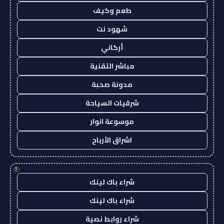
طعم وكيف
شهود نت
أركاني
مباشر التقنية
مدونة صحبة
شرقيات السياحة
موسوعة انوار
اشراق الأرباح
!
شراء باك لينك
شراء باك لينك
شراء روابط نصية