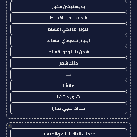
بلايستيشن ستور
شدات ببجي اقساط
ايتونز امريكي اقساط
ايتونز سعودي اقساط
شحن يلا لودو اقساط
حناء شعر
حنا
ماتشا
شاي ماتشا
شدات ببجي تمارا
!
خدمات الباك لينك والجيست