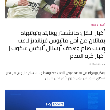
أخبار الرياضة
أخبار النقل: مانشستر يونايتد وتوتنهام
يقاتلان من أجل ماتيوس فرنانديز لاعب
وست هام وهدف أرسنال أليكس سكوت |
أخبار كرة القدم
24 يونيو، 2026
يفكر توتنهام في تقديم عرض للاعب خط وسط وست هام ماتيوس فرنانديز،
سكاي سبورتس نيوز يتفهم الأمر، لكن لا يزال…