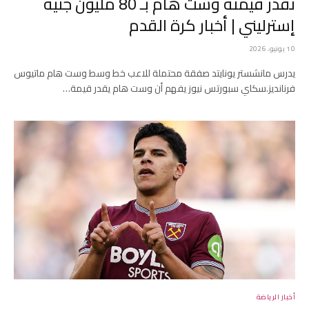
تقدر قيمته وست هام بـ 80 مليون جنيه
إسترليني | أخبار كرة القدم
10 يونيو، 2026
يدرس مانشستر يونايتد صفقة محتملة للاعب خط وسط وست هام ماتيوس
فرنانديز.سكاي سبورتس نيوز يفهم أن وست هام يقدر قيمة…
أخبار الرياضة