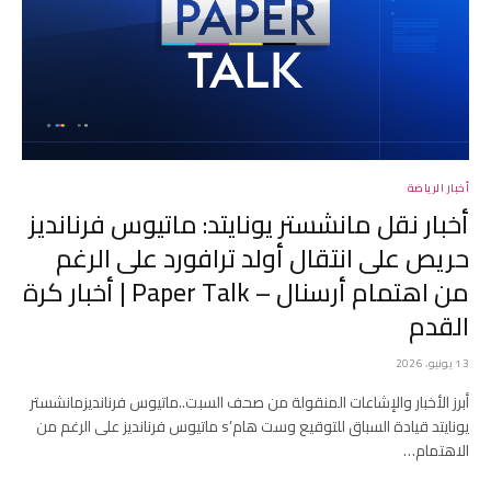
أخبار الرياضة
أخبار نقل مانشستر يونايتد: ماتيوس فرنانديز
حريص على انتقال أولد ترافورد على الرغم
من اهتمام أرسنال – Paper Talk | أخبار كرة
القدم
13 يونيو، 2026
أبرز الأخبار والإشاعات المنقولة من صحف السبت..ماتيوس فرنانديزمانشستر
يونايتد قيادة السباق للتوقيع وست هام’s ماتيوس فرنانديز على الرغم من
الاهتمام…