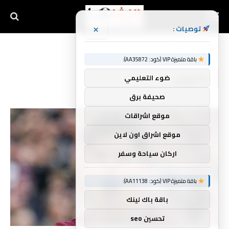
×
توصيات :
الرئيسية
ماتيوس
»
باقة متميزة VIP (كود: AA35872):
ماتيوس
ضوء التعليمي
صحيفة برق
موقع اشراقات
موقع اشراق اون لاين
اركان سياحة وسفر
باقة متميزة VIP (كود: AA11138):
باقة باك لينك
تحسين seo