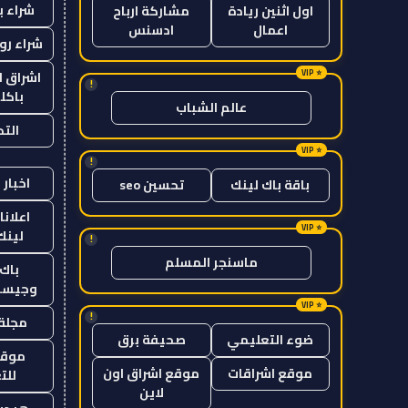
شراء ب
اول اثنين ريادة
مشاركة ارباح
اعمال
ادسنس
شراء رو
اشراق ل
!
باكل
عالم الشباب
الت
!
اخبار 
باقة باك لينك
تحسين seo
اعلانا
لينك 26
!
ماسنجر المسلم
باك 
وجيست
!
مجلة 
ضوء التعليمي
صحيفة برق
موقع
موقع اشراقات
موقع اشراق اون
للت
لاين