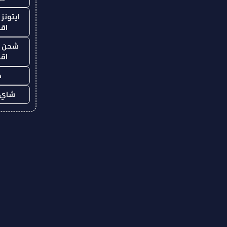
ايتونز
اق
شحن يل
اق
ح
شاي 