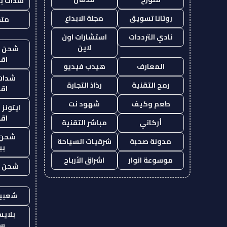
شدات بب
روتانا تسويق
مجلة الابداع
متجر
نادي الترددات
استشارات اون
لاين
شحن يل
اق
المعارف
هيدب فيديو
شدات
رمح التقنية
رذاذ التجارة
اق
طعم وكيف
شهود نت
ايتونز
اق
أركاني
مباشر التقنية
شحن 
مدونة صحبة
شرقيات السياحة
بب
موسوعة انوار
اشراق الأرباح
شحن يل
شعبية
بلاي
ست