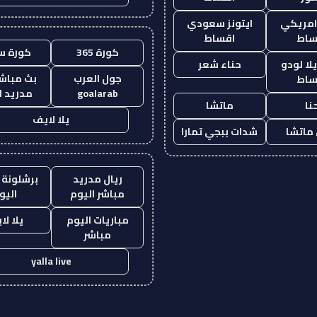
 امريكي
ايتونز سعودي
ساط
اقساط
كورة 365
كورة س
ا لودو
حناء شعر
جول العرب
بث مباشر
ساط
goalarab
مدريد ا
نا
ماتشا
يلا لايف
ماتشا
شدات ببجي تمارا
ريال مدريد
برشلونة 
مباشر اليوم
اليو
مباريات اليوم
يلا لا
مباشر
yalla live