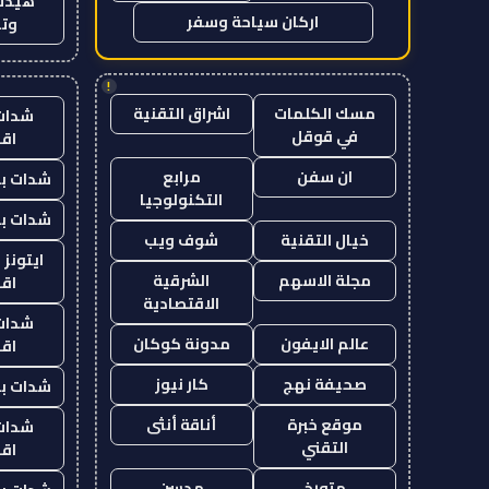
هيدب
اركان سياحة وسفر
وتر
!
مسك الكلمات
اشراق التقنية
شدات
في قوقل
اق
ان سفن
مرابع
شدات بب
التكنولوجيا
شدات بب
خيال التقنية
شوف ويب
ايتونز
مجلة الاسهم
الشرقية
اق
الاقتصادية
شدات
عالم الايفون
مدونة كوكان
اق
صحيفة نهج
كار نيوز
شدات بب
موقع خبرة
أناقة أنثى
شدات
التقني
اق
متورخ
مدسن