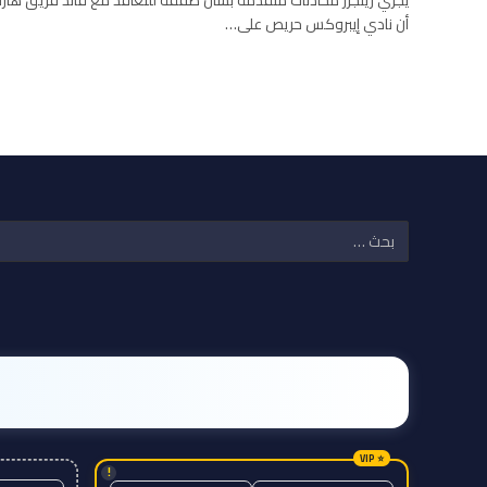
أن نادي إيبروكس حريص على…
!