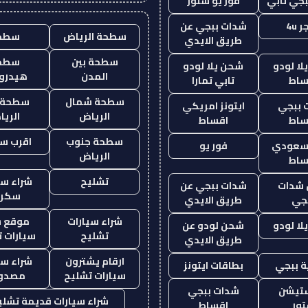
جي تابي
فور يو ستور
 4u
شدات ببجي عن
سطحة الرياض
سطح
طريق الايدي
سطحة بين
سطح
ا لودو
شحن يلا لودو
المدن
هيدرو
ساط
تابي تمارا
سطحة شمال
سطحة 
 ببجي
ايتونز امريكي
الرياض
الري
ساط
اقساط
سطحة جنوب
اقرب س
 سعودي
فور يو
الرياض
ساط
تشليح
شراء سي
شدات
شدات ببجي عن
سكرا
جي
طريق الايدي
شراء سيارات
موقع ش
ا لودو
شحن لودو عن
تشليح
سيارات 
طريق الايدي
ارقام يشترون
شراء سي
 ببجي
بطاقات ايتونز
سيارات تشليح
مصدو
ستيشن
شدات ببجي
شراء سيارات قديمة تشلي
ور
اقساط