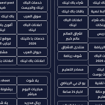
اك لينك
شراء باك لينك
خدمات الباك
لينك والجيست
ضيف
ابط نصية
باقات باك لينك
سوق العرب
باك لينك با
نك، شراء
اعلانات الباك
ينكات
لينك
اعلانات الباك
أقوى باق
لينك
لين
دريس
اشراق العالم
عالم كبير
خدمات با كلينك
موقع تج
2026
تجارب ال
الرياضة
منتدى الاشراق
ديوان العرب
مشار
ت الباك
شوف رياضة
20
اعلانات باك لينك
اعلانات ب
لينك
مصادر التعليم
 بوست
يلا شوت
a shoot
تقنية
يو ان بي الرياضي
مباريات اليوم
برشلونة 
 حالة
اخبار 24 ساعة
مباشر
عليم
ريال مدريد
يلا ش