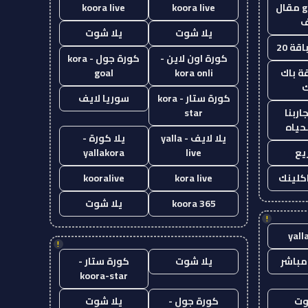
guest post مقال
koora live
koora live
يلا شوت
يلا شوت
قة 20
كورة اون لاين -
كورة جول - kora
ة باك
kora onli
goal
ك
كورة ستار - kora
سوريا لايف
اربنا
star
حياه
يلا لايف - yalla
يلا كورة -
يع
live
yallakora
اكلينك
kora live
kooralive
koora 365
يلا شوت
!
yall
!
مباشر
يلا شوت
كورة ستار -
koora-star
وت
كورة جول -
يلا شوت