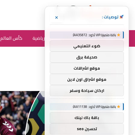
×
توصيات :
باقة متميزة VIP (كود: AA35872):
أخبار الرياضة
متفرقات رياضية
كأس العالم 2026
ضوء التعليمي
الرئيسية
شانكلاند
»
صحيفة برق
موقع اشراقات
شانكلاند
موقع اشراق اون لاين
اركان سياحة وسفر
باقة متميزة VIP (كود: AA11138):
باقة باك لينك
تحسين seo