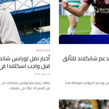
أخبار الرياضة
عم شانكلاند للتألق
أخبار نقل لورانس شانك
قبل واجب اسكتلندا في 
26 مايو، 2026
تس ويدعم المهاجم لمواصلة هذا
تعاقد رينجرز مع لورانس شانكلاند من 
من العمر 30 عامًا على صفقة…