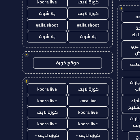
كورة لايف
koora live
!
كورة لايف
يلا شوت
ه
yalla shoot
yalla shoot
ة
ليك
يلا شوت
يلا شوت
غرب
اض
!
موقع كورة
طحة
!
ارات
ب
كورة لايف
koora live
راء
kora live
koora live
تشليح
koora live
كورة لايف
ارات
koora live
koora live
مة
كورة لايف -
كورة لايف -
ح