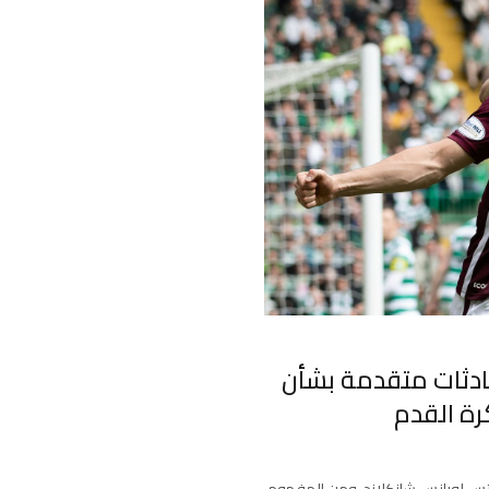
حادثات متقدمة بشأن
رة القدم
رتس لورانس شانكلاند. ومن المفهوم