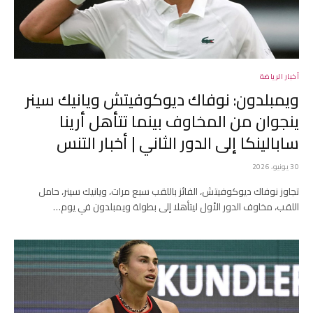
أخبار الرياضة
ويمبلدون: نوفاك ديوكوفيتش ويانيك سينر
ينجوان من المخاوف بينما تتأهل أرينا
سابالينكا إلى الدور الثاني | أخبار التنس
30 يونيو، 2026
تجاوز نوفاك ديوكوفيتش، الفائز باللقب سبع مرات، ويانيك سينر، حامل
اللقب، مخاوف الدور الأول ليتأهلا إلى بطولة ويمبلدون في يوم…