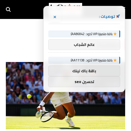
×
توصيات :
الرئيسية
سابالينكا
»
باقة متميزة VIP (كود: AA86842):
سابالينكا
عالم الشباب
باقة متميزة VIP (كود: AA11138):
باقة باك لينك
تحسين seo