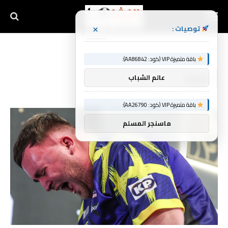
×
توصيات :
الرئيسية
روبوتا
»
باقة متميزة VIP (كود: AA86842):
روبوتا
عالم الشباب
باقة متميزة VIP (كود: AA26790):
ماسنجر المسلم