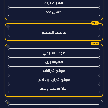
باقة باك لينك
تحسين seo
!
ماسنجر المسلم
!
ضوء التعليمي
صحيفة برق
موقع اشراقات
موقع اشراق اون لاين
اركان سياحة وسفر
!