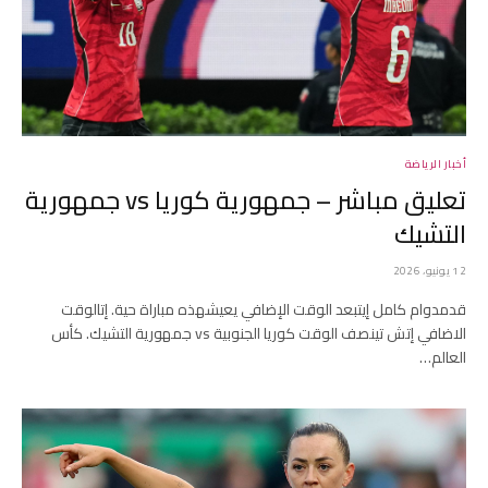
أخبار الرياضة
تعليق مباشر – جمهورية كوريا vs جمهورية
التشيك
12 يونيو، 2026
قدمدوام كامل إيتبعد الوقت الإضافي يعيشهذه مباراة حية. إتالوقت
الاضافي إتش تينصف الوقت كوريا الجنوبية vs جمهورية التشيك. كأس
العالم…