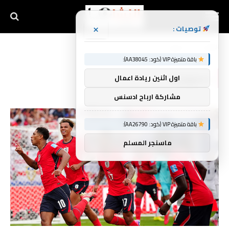
×
توصيات :
الرئيسية
جمهورية
»
باقة متميزة VIP (كود: AA38045):
جمهورية
اول اثنين ريادة اعمال
مشاركة ارباح ادسنس
باقة متميزة VIP (كود: AA26790):
ماسنجر المسلم