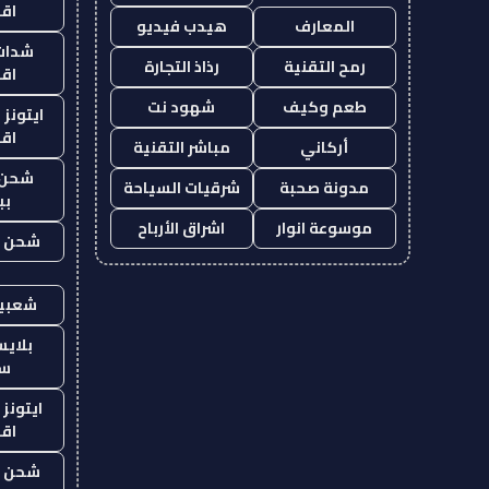
اق
المعارف
هيدب فيديو
شدات
رمح التقنية
رذاذ التجارة
اق
طعم وكيف
شهود نت
ايتونز
اق
أركاني
مباشر التقنية
شحن 
مدونة صحبة
شرقيات السياحة
بب
موسوعة انوار
اشراق الأرباح
شحن يل
شعبية
بلاي
ست
ايتونز
اق
شحن يل