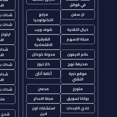
في قوقل
اق
ان سفن
مرابع
شدات بب
التكنولوجيا
شدات بب
خيال التقنية
شوف ويب
ايتونز
مجلة الاسهم
الشرقية
اق
الاقتصادية
شدات
عالم الايفون
مدونة كوكان
اق
صحيفة نهج
كار نيوز
شدات بب
موقع خبرة
أناقة أنثى
شدات
التقني
اق
متورخ
مدسن
شدات بب
روتانا تسويق
مجلة الابداع
متجر
نادي الترددات
استشارات اون
لاين
شحن يل