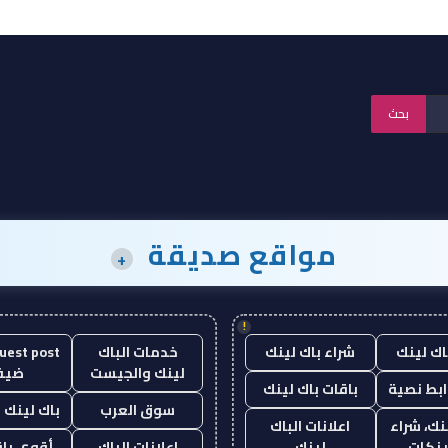
مواقع صديقة
+
!
اك لينك
شراء باك لينك
خدمات الباك
لينك والجيست
ضيف
ابط نصية
باقات باك لينك
سوق العرب
باك لينك با
نك، شراء
اعلانات الباك
ينكات
لينك
اعلانات الباك
أقوى باق