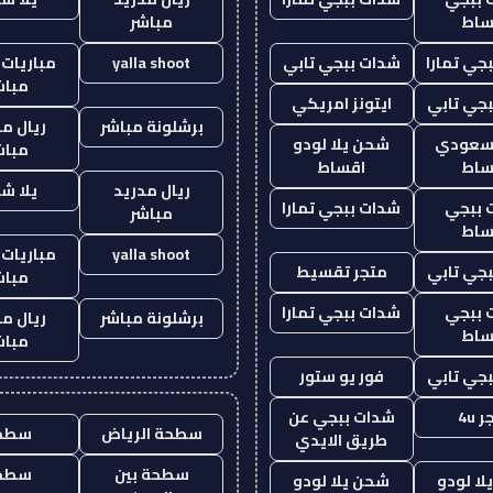
ساط
مباشر
جي تمارا
شدات ببجي تابي
yalla shoot
مباريات 
مباش
جي تابي
ايتونز امريكي
برشلونة مباشر
ريال م
 سعودي
شحن يلا لودو
مباش
ساط
اقساط
ريال مدريد
يلا ش
 ببجي
شدات ببجي تمارا
مباشر
ساط
yalla shoot
مباريات 
جي تابي
متجر تقسيط
مباش
 ببجي
شدات ببجي تمارا
برشلونة مباشر
ريال م
ساط
مباش
جي تابي
فور يو ستور
 4u
شدات ببجي عن
سطحة الرياض
سطح
طريق الايدي
سطحة بين
سطح
ا لودو
شحن يلا لودو