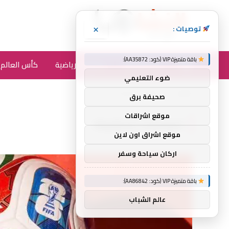
×
توصيات :
باقة متميزة VIP (كود: AA35872):
أخبار الرياضة
متفرقات رياضية
كأس العالم 2026
ضوء التعليمي
الرئيسية
المنتخبات المشاركة
»
صحيفة برق
موقع اشراقات
المنتخبات المشاركة
موقع اشراق اون لاين
اركان سياحة وسفر
باقة متميزة VIP (كود: AA86842):
عالم الشباب