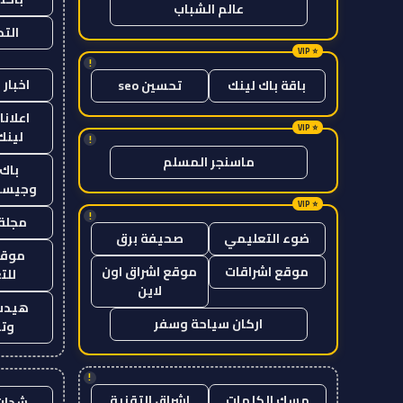
عالم الشباب
الت
!
اخبار 
باقة باك لينك
تحسين seo
اعلانا
لينك 26
!
ماسنجر المسلم
باك 
وجيست
!
مجلة 
ضوء التعليمي
صحيفة برق
موقع
موقع اشراقات
موقع اشراق اون
للت
لاين
هيدب
اركان سياحة وسفر
وتر
!
مسك الكلمات
اشراق التقنية
شدات