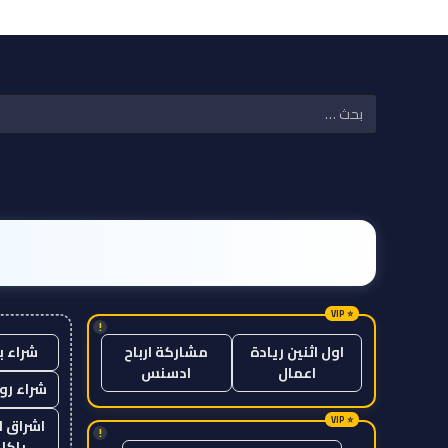
!
شراء ب
اول اثنين ريادة
مشاركة ارباح
اعمال
ادسنس
شراء رو
اشراق ل
!
باكل