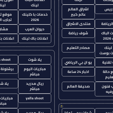
لينك
لين
دريس
اشراق العالم
عالم كبير
خدمات با كلينك
موقع تج
2026
تجارب ال
الرياضة
منتدى الاشراق
ديوان العرب
مشار
ت الباك
شوف رياضة
20
اعلانات باك لينك
اعلانات ب
لينك
مصادر التعليم
 بوست
يلا شوت
a shoot
تقنية
يو ان بي الرياضي
مباريات اليوم
برشلونة 
 حالة
اخبار 24 ساعة
مباشر
عليم
ريال مدريد
يلا ش
 فنون
صحيفة العالم
مباشر
فيه
yalla shoot
مباريات 
مباش
!
 ببجي
شدات ببجي تمارا
ريال مدريد
يلا ش