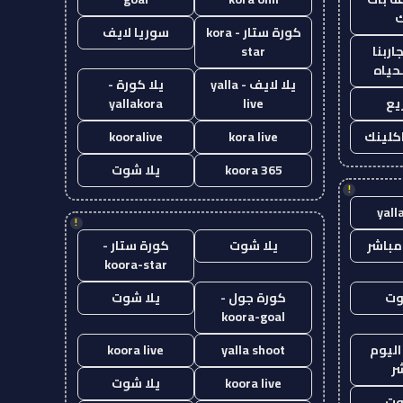
ك
كورة ستار - kora
سوريا لايف
اربنا
star
حياه
يلا لايف - yalla
يلا كورة -
يع
live
yallakora
اكلينك
kora live
kooralive
koora 365
يلا شوت
!
yall
!
مباشر
يلا شوت
كورة ستار -
koora-star
وت
كورة جول -
يلا شوت
koora-goal
اليوم
yalla shoot
koora live
ر
koora live
يلا شوت
وت