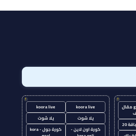
!
!
guest post مقال
koora live
koora live
يلا شوت
يلا شوت
قة 20
كورة اون لاين -
كورة جول - kora
ة باك
kora onli
goal