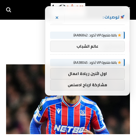
×
توصيات :
الرئيسية
المدافع
»
باقة متميزة VIP (كود: AA86842):
المدافع
عالم الشباب
باقة متميزة VIP (كود: AA38045):
اول اثنين ريادة اعمال
مشاركة ارباح ادسنس