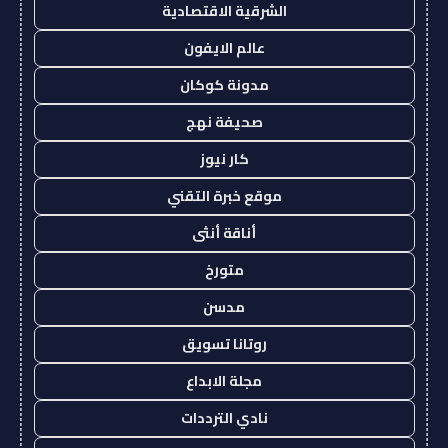
الشرقية الاقتصادية
عالم الايفون
مدونة كوكان
صحيفة نهج
كار نيوز
موقع خبرة التقني
أناقة أنثى
متورخ
مدسن
روتانا تسويق
مجلة الابداع
نادي الترددات