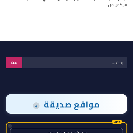
سيكون من…
مواقع صديقة
+
!