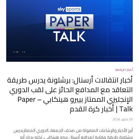
أخبار الرياضة
أخبار انتقالات أرسنال: برشلونة يدرس طريقة
التعاقد مع المدافع الحائز على لقب الدوري
الإنجليزي الممتاز بييرو هينكابي – Paper
Talk | أخبار كرة القدم
29 مايو، 2026
أبرز الأخبار والإشاعات المنقولة من صحف الجمعة..الدوري الممتازيدرس
برشلونة طريقة مقاربة لمدافع أرسنال بييرو هينكابي، لكنه يدرك أنه