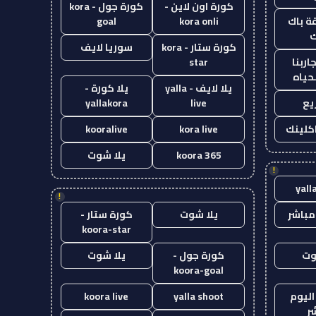
كورة اون لاين -
كورة جول - kora
ة باك
kora onli
goal
ك
كورة ستار - kora
سوريا لايف
اربنا
star
حياه
يلا لايف - yalla
يلا كورة -
يع
live
yallakora
اكلينك
kora live
kooralive
koora 365
يلا شوت
!
yall
!
مباشر
يلا شوت
كورة ستار -
koora-star
وت
كورة جول -
يلا شوت
koora-goal
اليوم
yalla shoot
koora live
ر