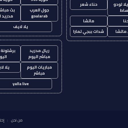
ا لودو
حناء شعر
جول العرب
بث مباشر
ساط
goalarab
مدريد ا
نا
ماتشا
يلا لايف
ماتشا
شدات ببجي تمارا
ريال مدريد
برشلونة 
مباشر اليوم
اليو
مباريات اليوم
يلا لا
مباشر
yalla live
من نحن
إخل