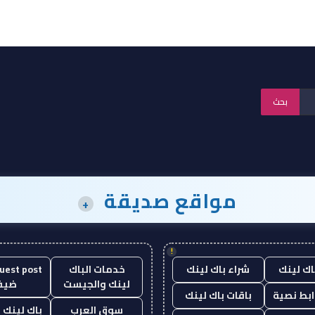
مواقع صديقة
+
!
اك لينك
شراء باك لينك
خدمات الباك
لينك والجيست
ضيف
ابط نصية
باقات باك لينك
سوق العرب
باك لينك با