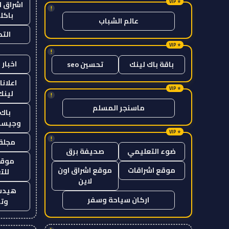
اشراق ل
!
باكل
عالم الشباب
الت
!
اخبار 
باقة باك لينك
تحسين seo
اعلانا
لينك 26
!
ماسنجر المسلم
باك 
وجيست
!
مجلة 
ضوء التعليمي
صحيفة برق
موقع
موقع اشراقات
موقع اشراق اون
للت
لاين
هيدب
اركان سياحة وسفر
وتر