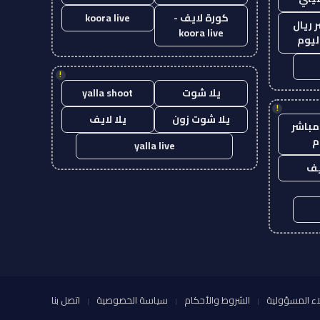
كورة لايف -
koora live
 ريال
koora live
ليوم
!
يلا شوت
yalla shoot
!
يلا شوت زون
يلا لايف
مباشر
م
yalla live
يف
اء المسؤولية
الشروط والأحكام
سياسة الخصوصية
اتصل بنا