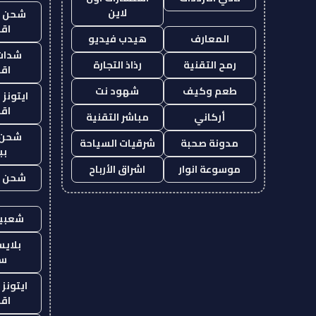
لاين
شحن يل
اق
المعارف
هيدب فيديو
شدات
رمح التقنية
رذاذ التجارة
اق
طعم وكيف
شهود نت
ايتونز
اق
أركاني
مباشر التقنية
شحن 
مدونة صحبة
شرقيات السياحة
بب
موسوعة انوار
اشراق الأرباح
شحن يل
شعبية
بلاي
ست
ايتونز
اق