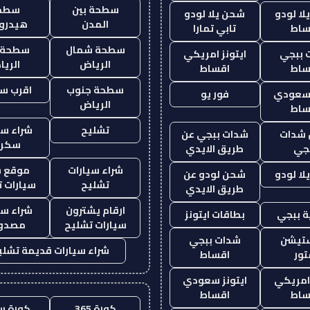
سطحة بين
سطح
ا لودو
شحن يلا لودو
المدن
هيدرو
ساط
تابي تمارا
سطحة شمال
سطحة 
 ببجي
ايتونز امريكي
الرياض
الري
ساط
اقساط
سطحة جنوب
اقرب س
 سعودي
فور يو
الرياض
ساط
تشليح
شراء سي
شدات
شدات ببجي عن
سكرا
جي
طريق الايدي
شراء سيارات
موقع ش
ا لودو
شحن لودو عن
تشليح
سيارات 
طريق الايدي
ارقام يشترون
شراء سي
 ببجي
بطاقات ايتونز
سيارات تشليح
مصدو
ستيشن
شدات ببجي
شراء سيارات قديمة تشلي
ور
اقساط
 امريكي
ايتونز سعودي
ساط
اقساط
كورة 365
كورة س