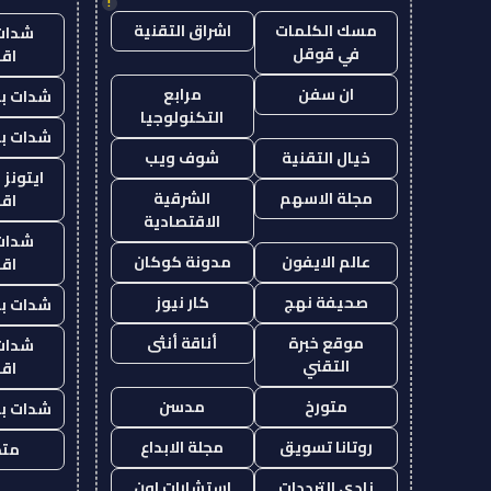
!
مسك الكلمات
اشراق التقنية
شدات
في قوقل
اق
ان سفن
مرابع
شدات بب
التكنولوجيا
شدات بب
خيال التقنية
شوف ويب
ايتونز
مجلة الاسهم
الشرقية
اق
الاقتصادية
شدات
عالم الايفون
مدونة كوكان
اق
صحيفة نهج
كار نيوز
شدات بب
موقع خبرة
أناقة أنثى
شدات
التقني
اق
متورخ
مدسن
شدات بب
روتانا تسويق
مجلة الابداع
متجر
نادي الترددات
استشارات اون