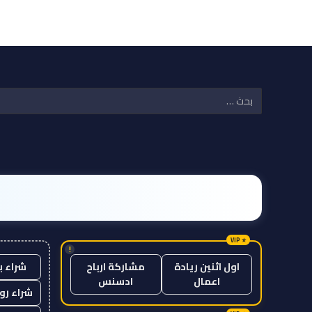
!
شراء ب
اول اثنين ريادة
مشاركة ارباح
اعمال
ادسنس
شراء رو