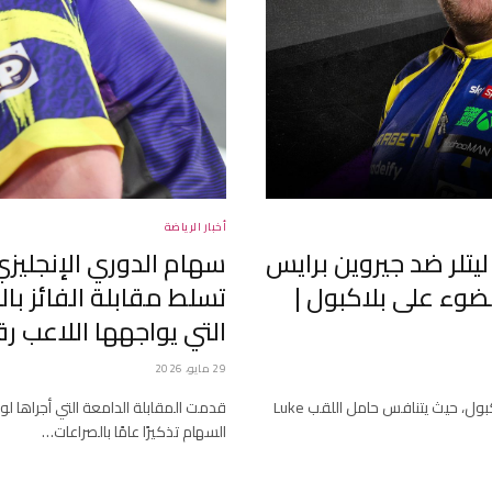
أخبار الرياضة
يتلر ضد جيروين برايس
سهام الدوري الإنجليزي ا
لضوء على بلاكبول |
تسلط مقابلة الفائز با
التي يواجهها اللاعب رقم 1 على مستوى العالم | أخبار 
29 مايو، 2026
يعيش تحديثات متتابعة من نهائي Betfred World Matchplay في بلاكبول، حيث يتنافس حامل اللقب Luke
قدمت المقابلة الدامعة التي أجراها لو
السهام تذكيرًا عامًا بالصراعات…