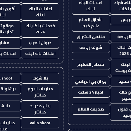
نك، شراء
اعلانات الباك
ينكات
لينك
اعلانات الباك
أقوى باق
لينك
لين
دريس
اشراق العالم
عالم كبير
خدمات با كلينك
موقع تج
2026
تجارب ال
الرياضة
منتدى الاشراق
ديوان العرب
مشار
ت الباك
شوف رياضة
20
اعلانات باك لينك
اعلانات ب
لينك
مصادر التعليم
 بوست
يلا شوت
a shoot
تقنية
يو ان بي الرياضي
مباريات اليوم
برشلونة 
 حالة
اخبار 24 ساعة
مباشر
عليم
ريال مدريد
يلا ش
 فنون
صحيفة العالم
مباشر
فيه
yalla shoot
مباريات 
مباش