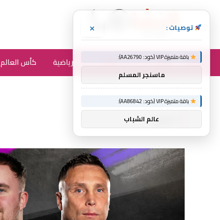
×
توصيات :
باقة متميزة VIP (كود: AA26790):
أخبار الرياضة
متفرقات رياضية
كأس العالم 2026
ماسنجر المسلم
الرئيسية
الضوء
»
باقة متميزة VIP (كود: AA86842):
الضوء
عالم الشباب