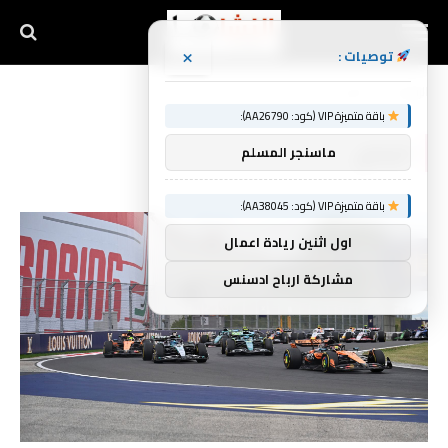
×
توصيات :
الرئيسية
الزمني
»
باقة متميزة VIP (كود: AA26790):
الزمني
ماسنجر المسلم
باقة متميزة VIP (كود: AA38045):
اول اثنين ريادة اعمال
مشاركة ارباح ادسنس