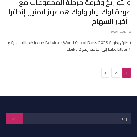
والتواريخ وقرعة مرحلة المجموعات مع
عودة لوك ليتلر ولوك همفريز لتمثيل إنجلترا
| أخبار السهام
12 يونيو، 2026
تنطلق بطولة BetVictor World Cup of Darts 2026 حيث ينضم اللاعب رقم
1 Luke Littler إلى اللاعب رقم 2 Luke…
التالي
2
1