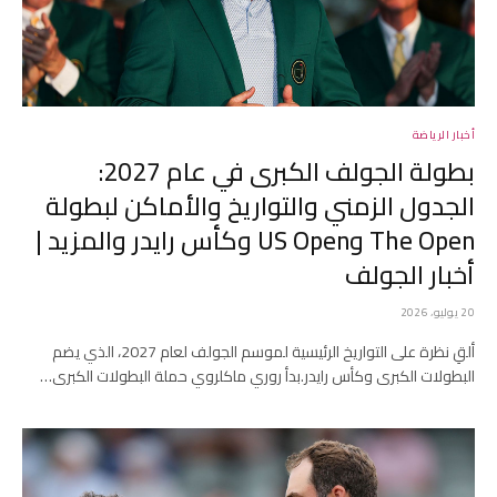
أخبار الرياضة
بطولة الجولف الكبرى في عام 2027:
الجدول الزمني والتواريخ والأماكن لبطولة
The Open وUS Open وكأس رايدر والمزيد |
أخبار الجولف
20 يوليو، 2026
ألقِ نظرة على التواريخ الرئيسية لموسم الجولف لعام 2027، الذي يضم
البطولات الكبرى وكأس رايدر.بدأ روري ماكلروي حملة البطولات الكبرى…