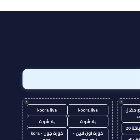
!
!
guest post مقال
koora live
koora live
يلا شوت
يلا شوت
قة 20
كورة اون لاين -
كورة جول - kora
ة باك
kora onli
goal