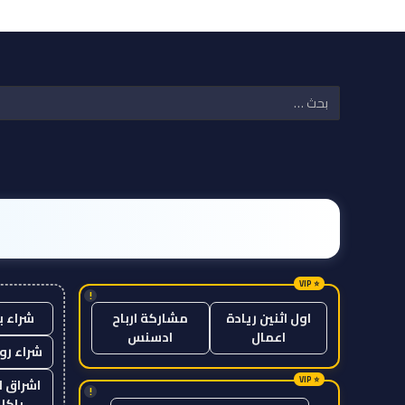
!
شراء ب
اول اثنين ريادة
مشاركة ارباح
اعمال
ادسنس
شراء رو
اشراق ل
!
باكل