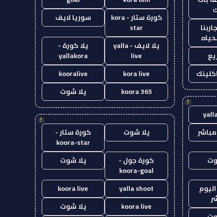
ك
كورة ستار - kora
سوريا لايف
اربنا
star
حياه
يلا لايف - yalla
يلا كورة -
يع
live
yallakora
اكلينك
kora live
kooralive
koora 365
يلا شوت
!
yall
!
مباشر
يلا شوت
كورة ستار -
koora-star
وت
كورة جول -
يلا شوت
koora-goal
اليوم
yalla shoot
koora live
ر
koora live
يلا شوت
وت