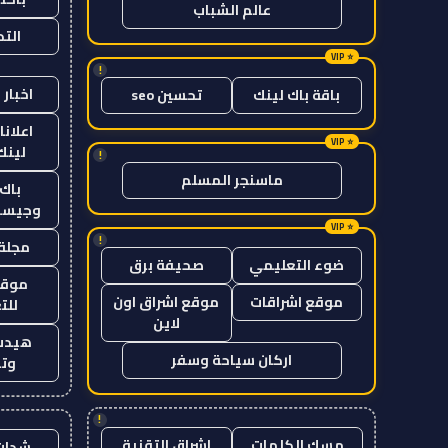
عالم الشباب
الت
!
اخبار 
باقة باك لينك
تحسين seo
اعلانا
لينك 26
!
ماسنجر المسلم
باك 
وجيست
!
مجلة 
ضوء التعليمي
صحيفة برق
موقع
موقع اشراقات
موقع اشراق اون
للت
لاين
هيدب
اركان سياحة وسفر
وتر
!
مسك الكلمات
اشراق التقنية
شدات