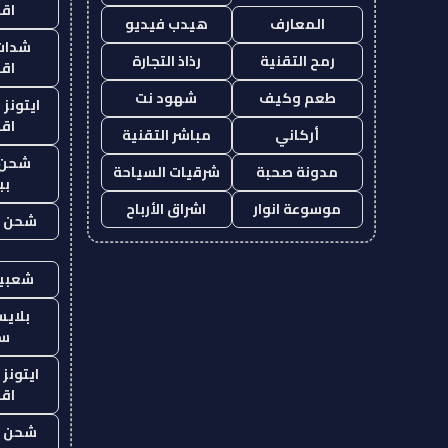
اق
المعارف
هيدب فيديو
شدات
رمح التقنية
رذاذ التجارة
اق
طعم وكيف
شهود نت
ايتونز
اق
أركاني
مباشر التقنية
شحن 
مدونة صحبة
شرقيات السياحة
بب
موسوعة انوار
اشراق الأرباح
شحن يل
شعبية
بلاي
ست
ايتونز
اق
شحن يل