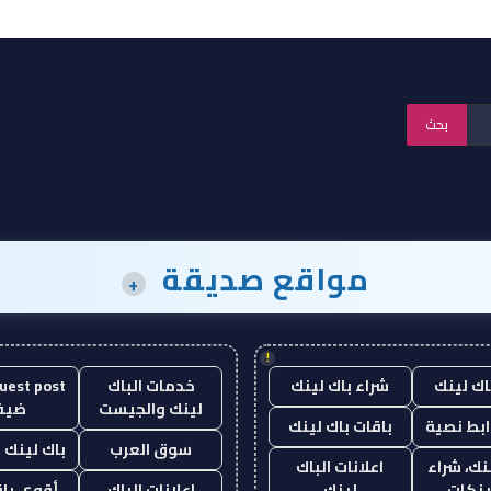
مواقع صديقة
+
!
اك لينك
شراء باك لينك
خدمات الباك
لينك والجيست
ضيف
ابط نصية
باقات باك لينك
سوق العرب
باك لينك با
نك، شراء
اعلانات الباك
ينكات
لينك
اعلانات الباك
أقوى باق