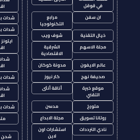
في قوقل
اق
ان سفن
مرابع
شدات بب
التكنولوجيا
شدات بب
خيال التقنية
شوف ويب
ايتونز
مجلة الاسهم
الشرقية
اق
الاقتصادية
شدات
عالم الايفون
مدونة كوكان
اق
صحيفة نهج
كار نيوز
شدات بب
موقع خبرة
أناقة أنثى
شدات
التقني
اق
متورخ
مدسن
شدات بب
روتانا تسويق
مجلة الابداع
متجر
نادي الترددات
استشارات اون
لاين
شحن يل