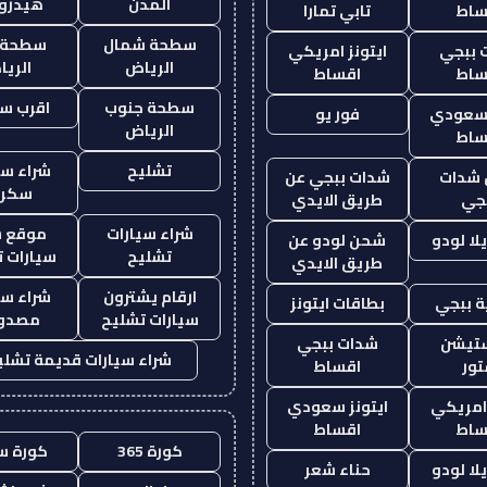
المدن
هيدرو
ساط
تابي تمارا
سطحة شمال
سطحة 
 ببجي
ايتونز امريكي
الرياض
الري
ساط
اقساط
سطحة جنوب
اقرب س
 سعودي
فور يو
الرياض
ساط
تشليح
شراء سي
شدات
شدات ببجي عن
سكرا
جي
طريق الايدي
شراء سيارات
موقع ش
ا لودو
شحن لودو عن
تشليح
سيارات 
طريق الايدي
ارقام يشترون
شراء سي
 ببجي
بطاقات ايتونز
سيارات تشليح
مصدو
ستيشن
شدات ببجي
شراء سيارات قديمة تشلي
ور
اقساط
 امريكي
ايتونز سعودي
ساط
اقساط
كورة 365
كورة س
ا لودو
حناء شعر