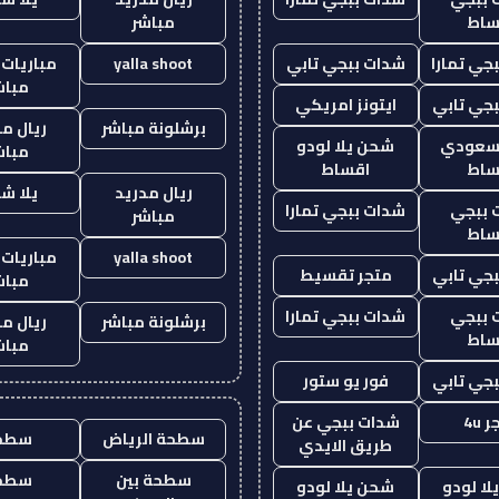
ساط
مباشر
جي تمارا
شدات ببجي تابي
yalla shoot
مباريات 
مباش
جي تابي
ايتونز امريكي
برشلونة مباشر
ريال م
 سعودي
شحن يلا لودو
مباش
ساط
اقساط
ريال مدريد
يلا ش
 ببجي
شدات ببجي تمارا
مباشر
ساط
yalla shoot
مباريات 
جي تابي
متجر تقسيط
مباش
 ببجي
شدات ببجي تمارا
برشلونة مباشر
ريال م
ساط
مباش
جي تابي
فور يو ستور
 4u
شدات ببجي عن
سطحة الرياض
سطح
طريق الايدي
سطحة بين
سطح
ا لودو
شحن يلا لودو