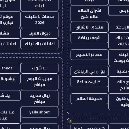
لينك
لين
دريس
اشراق العالم
عالم كبير
خدمات با كلينك
موقع تج
2026
تجارب ال
الرياضة
منتدى الاشراق
ديوان العرب
مشار
ت الباك
شوف رياضة
20
اعلانات باك لينك
اعلانات ب
لينك
مصادر التعليم
 بوست
يلا شوت
a shoot
تقنية
يو ان بي الرياضي
مباريات اليوم
برشلونة 
 حالة
اخبار 24 ساعة
مباشر
عليم
ريال مدريد
يلا ش
 فنون
صحيفة العالم
مباشر
فيه
yalla shoot
مباريات 
مباش
!
 ببجي
شدات ببجي تمارا
ريال مدريد
يلا ش