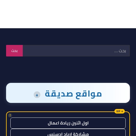
مواقع صديقة
+
!
اول اثنين ريادة اعمال
مشاركة ارباح ادسنس