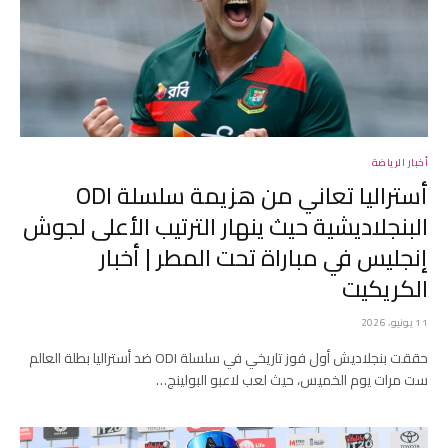
أخبار الرياضة
أستراليا تعاني من هزيمة سلسلة ODI
البنجلاديشية حيث ينهار الترتيب الأعلى لجوش
إنجليس في مباراة تحت المطر | أخبار
الكريكيت
11 يونيو، 2026
حققت بنجلاديش أول فوز تاريخي في سلسلة ODI ضد أستراليا بطلة العالم
ست مرات يوم الخميس، حيث لعب لاعبو البولينج…