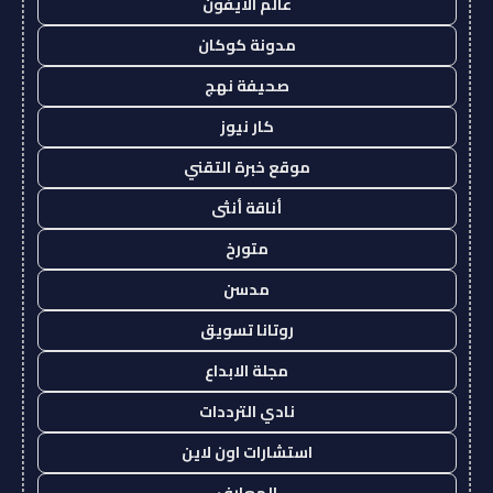
عالم الايفون
مدونة كوكان
صحيفة نهج
كار نيوز
موقع خبرة التقني
أناقة أنثى
متورخ
مدسن
روتانا تسويق
مجلة الابداع
نادي الترددات
استشارات اون لاين
المعارف