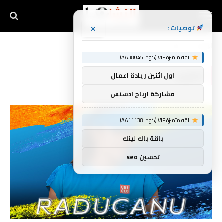
×
توصيات :
الرئيسية
الترتيب
»
باقة متميزة VIP (كود: AA38045):
الترتيب
اول اثنين ريادة اعمال
مشاركة ارباح ادسنس
باقة متميزة VIP (كود: AA11138):
باقة باك لينك
تحسين seo