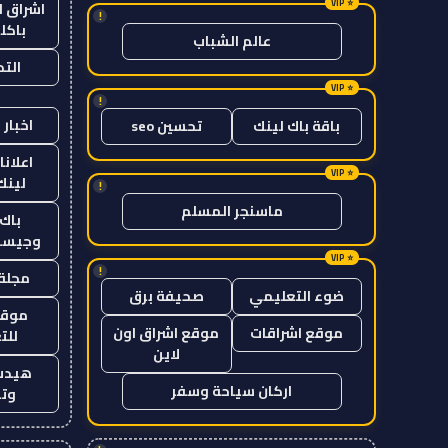
اشراق ل
!
باكل
عالم الشباب
الت
!
اخبار 
باقة باك لينك
تحسين seo
اعلانا
لينك 26
!
ماسنجر المسلم
باك 
وجيست
!
مجلة 
ضوء التعليمي
صحيفة برق
موقع
موقع اشراقات
موقع اشراق اون
للت
لاين
هيدب
اركان سياحة وسفر
وتر