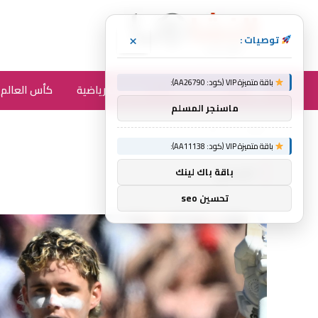
×
توصيات :
باقة متميزة VIP (كود: AA26790):
أخبار الرياضة
متفرقات رياضية
كأس العالم 2026
ماسنجر المسلم
الرئيسية
الإصبع
»
باقة متميزة VIP (كود: AA11138):
الإصبع
باقة باك لينك
تحسين seo