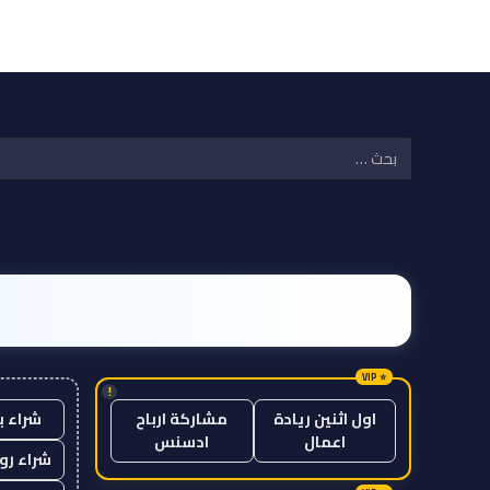
!
شراء ب
اول اثنين ريادة
مشاركة ارباح
اعمال
ادسنس
شراء رو