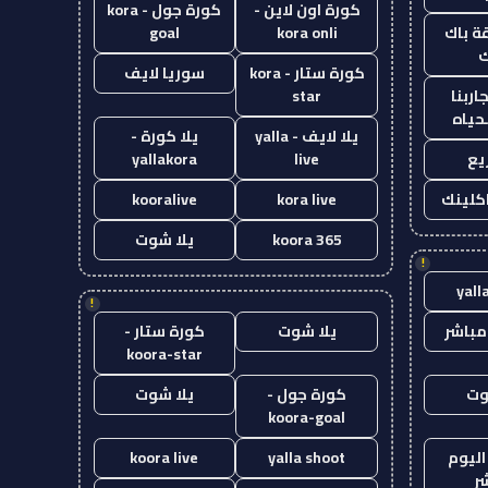
كورة اون لاين -
كورة جول - kora
ة باك
kora onli
goal
ك
كورة ستار - kora
سوريا لايف
اربنا
star
حياه
يلا لايف - yalla
يلا كورة -
يع
live
yallakora
اكلينك
kora live
kooralive
koora 365
يلا شوت
!
yall
!
مباشر
يلا شوت
كورة ستار -
koora-star
وت
كورة جول -
يلا شوت
koora-goal
اليوم
yalla shoot
koora live
ر