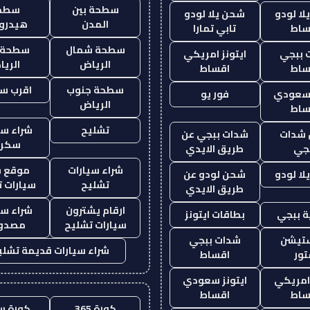
سطحة بين
سطح
ا لودو
شحن يلا لودو
المدن
هيدرو
ساط
تابي تمارا
سطحة شمال
سطحة 
 ببجي
ايتونز امريكي
الرياض
الري
ساط
اقساط
سطحة جنوب
اقرب س
 سعودي
فور يو
الرياض
ساط
تشليح
شراء سي
شدات
شدات ببجي عن
سكرا
جي
طريق الايدي
شراء سيارات
موقع ش
ا لودو
شحن لودو عن
تشليح
سيارات 
طريق الايدي
ارقام يشترون
شراء سي
 ببجي
بطاقات ايتونز
سيارات تشليح
مصدو
ستيشن
شدات ببجي
شراء سيارات قديمة تشلي
ور
اقساط
 امريكي
ايتونز سعودي
ساط
اقساط
كورة 365
كورة س