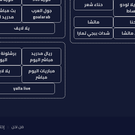
ا لودو
حناء شعر
جول العرب
بث مباشر
ساط
goalarab
مدريد ا
نا
ماتشا
يلا لايف
ماتشا
شدات ببجي تمارا
ريال مدريد
برشلونة 
مباشر اليوم
اليو
مباريات اليوم
يلا لا
مباشر
yalla live
من نحن
إخل