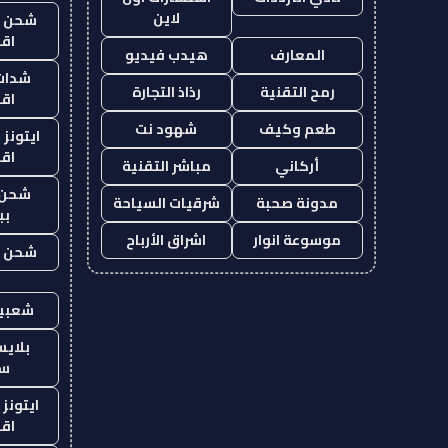
لاين
شحن يل
اق
المعارف
هيدب فيديو
شدات
رمح التقنية
رذاذ التجارة
اق
طعم وكيف
شهود نت
ايتونز
اق
أركاني
مباشر التقنية
شحن 
مدونة صحبة
شرقيات السياحة
بب
موسوعة انوار
اشراق الأرباح
شحن يل
شعبية
بلاي
ست
ايتونز
اق