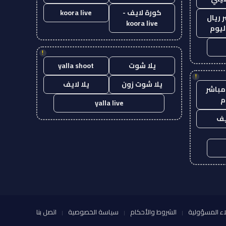
كورة لايف -
koora live
 ريال
koora live
ليوم
!
يلا شوت
yalla shoot
!
يلا شوت زون
يلا لايف
مباشر
م
yalla live
يف
اء المسؤولية
الشروط والأحكام
سياسة الخصوصية
اتصل بنا