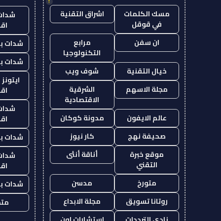
!
مسك الكلمات
اشراق التقنية
شدات
في قوقل
اق
ان سفن
مرابع
شدات بب
التكنولوجيا
شدات بب
خيال التقنية
شوف ويب
ايتونز
مجلة الاسهم
الشرقية
اق
الاقتصادية
شدات
عالم الايفون
مدونة كوكان
اق
صحيفة نهج
كار نيوز
شدات بب
موقع خبرة
أناقة أنثى
شدات
التقني
اق
متورخ
مدسن
شدات بب
روتانا تسويق
مجلة الابداع
متجر
نادي الترددات
استشارات اون