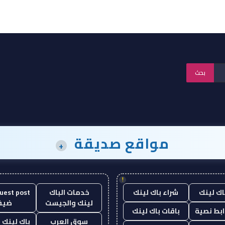
مواقع صديقة
+
!
اك لينك
شراء باك لينك
خدمات الباك
لينك والجيست
ضيف
ابط نصية
باقات باك لينك
سوق العرب
باك لينك با