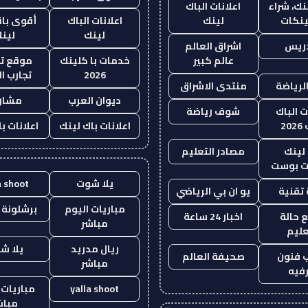
نك، شراء
اعلانات الباك
ينكات
لينك
اعلانات الباك
أقوى باق
لينك
لين
دريس
اشراق العالم
عالم كبير
خدمات با كلينك
موقع تج
2026
تجارب ال
الرياضة
منتدى الاشراق
ديوان العرب
مشار
ت الباك
شوف رياضة
20
اعلانات باك لينك
اعلانات ب
لينك
مصادر التعليم
 بوست
يلا شوت
a shoot
تقنية
يو ان بي الرياضي
مباريات اليوم
برشلونة 
 حالة
اخبار 24 ساعة
مباشر
عليم
ريال مدريد
يلا ش
 فنون
صحيفة العالم
مباشر
فيه
yalla shoot
مباريات 
مباش