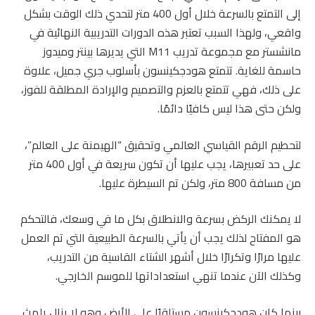
إلى التمتع بالسرعة خلال أول 400 متر لتحدي ذلك الوقت بشكل
واقعي، ولهذا السبب تعتبر هذه الدورات التدريبية النهائية في
مانشستر مع مجموعة تدريب M11 التي يديرها بينتر وميدوز
حاسمة للغاية. تتمتع هودجكينسون بأسلوب جري جميل، علاوة
على ذلك، فهي تتمتع بالعزم والتصميم والإرادة المطلقة للفوز،
ولكن حتى هذا ليس كافيًا دائمًا.
لتحطيم الرقم القياسي العالمي وتحقيق “الهيمنة على العالم”،
على حد تعبيرها، يجب عليها أن تكون سريعة في أول 400 متر
من مسافة 800 متر، ولكن تم السيطرة عليها.
لا يمكنك الركض بسرعة والانطلاق بكل ما في وسعك، فالتحكم
هو المفتاح لذلك يجب أن يأتي بالسرعة الطبيعية التي تم العمل
عليها مرارًا وتكرارًا خلال أشهر الشتاء القاسية من التدريب،
وكذلك الآن عندما تنهي استعداداتها للموسم الخارجي.
بينما كان هودجكينسون مستلقيًا على الأرض وهو لا يزال يلهث