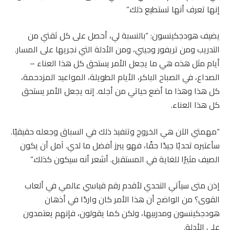
إنها تعرف أنها تستطيع ذلك.”
يضيف هودجكينسون: “بالنسبة لي، أحصل على كل ثقتي من
التدريب ومن تريفور وجيني، ومن الأدلة التي نجريها على المسار.
أيام مثل هذه هي ما يجعل الأمر يستحق كل هذا العناء –
الصداع، في الصباح الباكر، الأيام الطويلة، المواعيد المزدحمة،
كل هذا وهذا ما أضع حياتي من أجله. إنه يجعل الأمر يستحق
كل هذا العناء.
“مهمتي الآن هي الخروج وتنفيذ ذلك في السباق وجعله حقيقيًا.
سأعتبره تحديًا جيدًا حقًا، فهو يبرز أفضل ما لدي. آمل أن يكون
الصيف مثيرًا للغاية في المستقبل. أشعر أنه سيكون كذلك.”
إذن متى سيأتي التحدي لأقدم رقم قياسي عالمي في ألعاب
القوى؟ من الواضح أن هذا الأمر كان واردًا في أذهان
هودجكينسون ومدربيها، ولكن كما يقولون، فإنهم يعتمدون
على الأدلة.