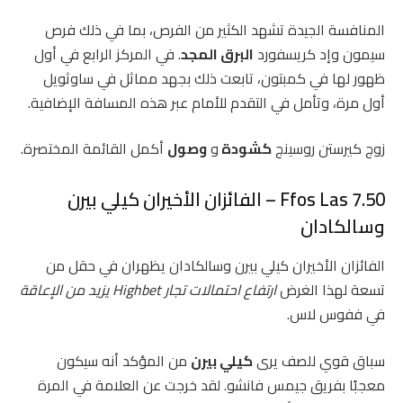
المنافسة الجيدة تشهد الكثير من الفرص، بما في ذلك فرص
سيمون وإد كريسفورد
البرق المجد
. في المركز الرابع في أول
ظهور لها في كمبتون، تابعت ذلك بجهد مماثل في ساوثويل
أول مرة، وتأمل في التقدم للأمام عبر هذه المسافة الإضافية.
زوج كيرستن روسينج
كشودة
و
وصول
أكمل القائمة المختصرة.
7.50 Ffos Las – الفائزان الأخيران كيلي بيرن
وسالكادان
الفائزان الأخيران كيلي بيرن وسالكادان يظهران في حقل من
تسعة لهذا الغرض
ارتفاع احتمالات تجار Highbet يزيد من الإعاقة
في ففوس لاس.
سباق قوي للصف يرى
كيلي بيرن
من المؤكد أنه سيكون
معجبًا بفريق جيمس فانشو. لقد خرجت عن العلامة في المرة