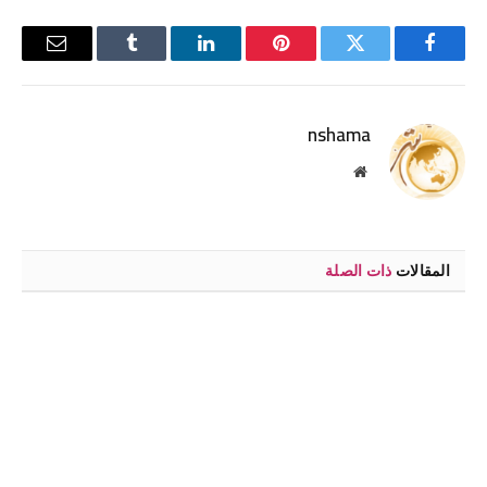
فيسبوك
تويتر
بينتيريست
لينكدإن
Tumblr
البريد
الإلكترو
nshama
موقع
الويب
المقالات
ذات الصلة