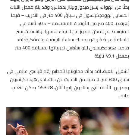
بحثًا عن الهواء، يسير ميدوز وبينتر بحماس؛ وقد بلغ معدل الثبات
الحسابي لهودجكينسون في سباق 400 متر في التدريب – فيما
يُعرف بـ 400 متر من الأوقات المنقسمة – 50.5 ثانية في
المتوسط. لم تتمكن ميدوز من احتواء نفسها، وابتسمت بينتر
ابتسامة عريضة وهو يمسك بساعة التوقيت والمفكرة: لقد
قامت هودجكينسون للتو بتشغيل تدريباتها لمسافة 400 متر
بمعدل 49.1 ثانية!
تشغيل اللعبة. لقد بدأت محاولتها لتحطيم رقم قياسي عالمي في
سباق 800 متر، لا مزيد من الحديث عن ذلك. لدى هودجكينسون
ومدربيها الأدلة التي يحتاجون إليها الآن. 1:53:28 يمكن التغلب
عليه.