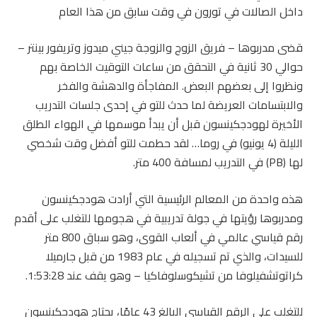
داخل الصالات في تورون في وقت سابق من هذا العام
قضى مدربوها – فريق الزوج والزوجة جيني ميدوز وتريفور بينتر –
حوالي 30 ثانية في التحقق من ساعات التوقيت الخاصة بهم
ونظروا إلى بعضهم البعض. المفاجأة والدهشة والفخر
والابتسامات العريضة لما حدث للتو في إحدى جلسات التدريب
الأخيرة لهودجكينسون قبل أن يبدأ موسمها في الهواء الطلق
الليلة (4 يونيو) في روما… لقد حطمت للتو أفضل وقت شخصي
لها (PB) في التدريب لمسافة 400 متر.
هذه واحدة من المعالم الرئيسية التي أرادت هودجكينسون
ومدربوها رؤيتها في جولة تدريبية في هجومها للتغلب على أقدم
رقم قياسي عالمي في ألعاب القوى، وهو سباق 800 متر
للسيدات، والذي تم تسجيله في عام 1983 من قبل جارميلا
كراتوتشفيلوفا من تشيكوسلوفاكيا – وهو يقف عند 1:53:28.
للتغلب على الرقم القياسي البالغ 43 عامًا، يحتاج هودجكينسون