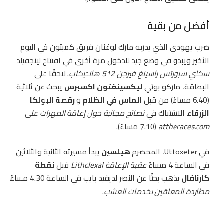
أفضل من بقية
ضرب يهودي الذي يدربه مارك لوغنان فريق كمبتون في اليوم
الأخير ويبدو في وضع جيد للدخول مرة أخرى في افتتاح لينجفيلد
سكاي سبورتس راسينغ فيرجن 512 هانديكاب
. لاحقًا على
البطاقة، ماركو بوتي
ليكسينغتون اكسبرس
يبحث عن ثلاثية
(6.40 مساءً) من قبل
الماس في الظلام
و
رقصة البولكا
الزرقاء
الاشتباك في
نصائح مجانية حول إعاقة المهرات على
attheraces.com
(7.10 مساءً).
في Uttoxeter، المخضرم
هيلسين
يبدأ مسيرته الثانية والثلاثين
في الساعة 4 مساءً
عقبة الإعاقة Litholexal
قبل
نقطة
كارنافال
يذهب بحثًا عن النصر لديفيد بايب في الساعة 4.30 مساءً
مطاردة المعاقين لخدمات العشب
.