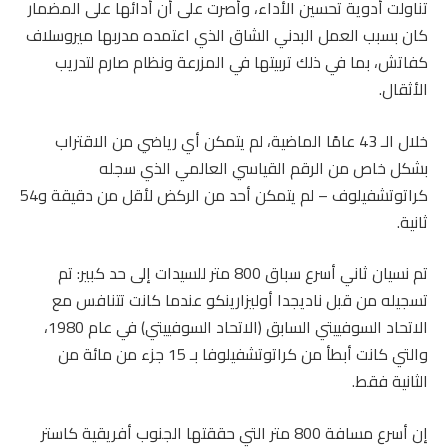
تناولت أدوية تحسين الأداء، وأصرت على أن أدائها على المضمار
كان بسبب العمل البدني الشاق الذي اعتمده مدربها ميروسلاف
كفاتش، بما في ذلك تربيتها في المزرعة ونظام صارم لتدريب
الأثقال.
خلال الـ 43 عامًا الماضية، لم يتمكن أي رياضي من الاقتراب
بشكل خاص من الرقم القياسي العالمي الذي سجله
كراتوتشفيلوف – لم يتمكن أحد من الركض لأقل من دقيقة و54
ثانية.
تم نسيان ثاني أسرع سباق 800 متر للسيدات إلى حد كبير: تم
تسجيله من قبل ناديجدا أوليزارينكو عندما كانت تتنافس مع
الاتحاد السوفييتي السابق (الاتحاد السوفييتي) في عام 1980،
والتي كانت أبطأ من كراتوتشفيلوفا بـ 15 جزء من مائة من
الثانية فقط.
إن أسرع مسافة 800 متر التي حققتها الجنوب أفريقية كاستر