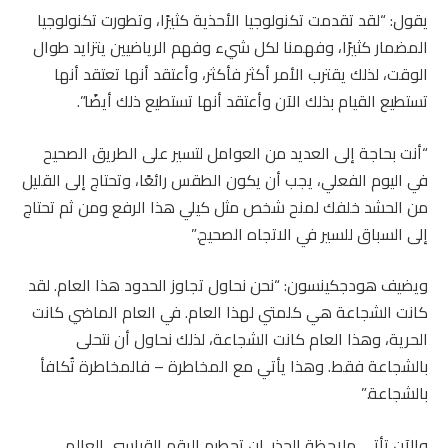
يقول: “لقد تقدمت تكنولوجيا الأحذية كثيرًا، وتطورت تكنولوجيا
المضمار كثيرًا، وفهمنا لكل شيء وفهم الرياضيين يتزايد طوال
الوقت، لذلك يقترب الأمر أكثر فأكثر، وأعتقد أنها تعتقد أنها
تستطيع القيام بذلك الآن وأعتقد أنها تستطيع ذلك أيضًا”.
“أنت بحاجة إلى العديد من العوامل لتسير على الطريق الصحيح
في اليوم الفعلي، يجب أن يكون الطقس رائعًا، وتحتاج إلى القليل
من الحشد خلفك لمنح شخص مثل كيلي هذا الرفع ومن ثم تحتاج
إلى السباق للسير في الاتجاه الصحيح.”
ويضيف هودجكينسون: “نحن نحاول تجاوز الحدود هذا العام. لقد
كانت الشجاعة هي كلمتي لهذا العام. في العام الماضي كانت
الحرية، وهذا العام كانت الشجاعة، لذلك نحاول أن نتحلى
بالشجاعة فقط. وهذا يأتي مع المخاطرة – فالمخاطرة تُكافأ
بالشجاعة.”
والآن تأتي ملاحظة الحذر. إن تحطيم الرقم القياسي العالمي