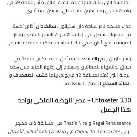
الخامسة التي سألت فيها عندما تحدت بفارق ضئيل علامة 69 في
ولفرهامبتون وقد تكون قادرة على التحسن مرة أخرى.
عداء مسطح نادر لساحة دان سكيلتون،
سالكادان
أظهر تحسنًا
في مستواه ليحصل على إعاقة هايدوك الشهر الماضي، ونظرًا
للموقف الذي أظهره في تلك المناسبة، يمكنه مواصلة التقدم.
روجر فاريان
ريم راك
يشعر بخيبة أمل عندما يكون مفضلاً في
سباق نوتنغهام للمعاقين وسيحتاج إلى إظهار المزيد خلال هذه
الرحلة التي تمتد لمسافة 12 فيرلونغ، بينما
خشب الصفصاف
و
القائد الشجاع
لا يمكن استبعاده.
3.30 Uttoxeter – عصر النهضة الملكي يواجه
هذا الجميل
Regal Renaissance و That’s Nice هي مسابقة ذات مظهر
ترابي
Jmi تخطط لـ 10 سنوات في مطاردة إعاقة أفراس الأعمال