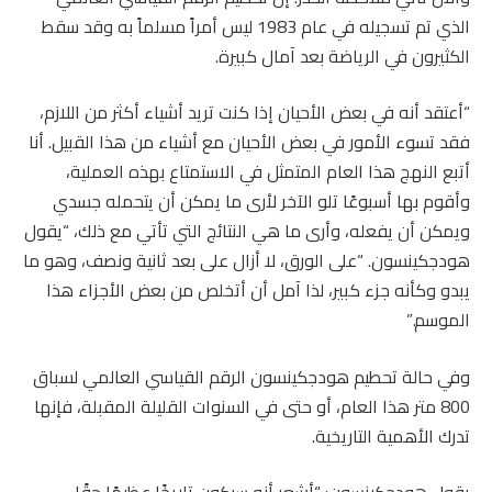
الذي تم تسجيله في عام 1983 ليس أمراً مسلماً به وقد سقط
الكثيرون في الرياضة بعد آمال كبيرة.
“أعتقد أنه في بعض الأحيان إذا كنت تريد أشياء أكثر من اللازم،
فقد تسوء الأمور في بعض الأحيان مع أشياء من هذا القبيل. أنا
أتبع النهج هذا العام المتمثل في الاستمتاع بهذه العملية،
وأقوم بها أسبوعًا تلو الآخر لأرى ما يمكن أن يتحمله جسدي
ويمكن أن يفعله، وأرى ما هي النتائج التي تأتي مع ذلك، “يقول
هودجكينسون. “على الورق، لا أزال على بعد ثانية ونصف، وهو ما
يبدو وكأنه جزء كبير، لذا آمل أن أتخلص من بعض الأجزاء هذا
الموسم.”
وفي حالة تحطيم هودجكينسون الرقم القياسي العالمي لسباق
800 متر هذا العام، أو حتى في السنوات القليلة المقبلة، فإنها
تدرك الأهمية التاريخية.