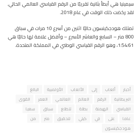
سيمينيا هي أبطأ بثانية تقريبًا من الرقم القياسي العالمي الحالي.
لقد ركضت ذلك الوقت في عام 2018.
تمتلك هودجكينسون حاليًا اثنين من أسرع 10 مرات في سباق
800 متر – السابع والعاشر الأسرع – وأفضل علامة لها حاليًا هي
1:54:61، وهو الرقم القياسي الوطني في المملكة المتحدة.
أخبار
ألعاب
إلى
الألعاب
الأولمبية
البالغ
البريطانية
الرقم
العالم
العالمي
العمر
القوى
القياسي
الهيمنة
بطلة
تتطلع
سباق
سعيا
عاما
على
في
كيلي
لتحقيق
متر
من
هودجكينسون