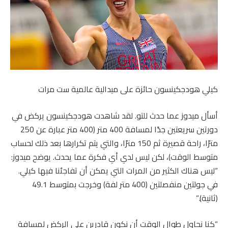
كيلي هودجكينسون حائزة على ميدالية عالمية ست مرات
أسأل ميدوز عما حدث للتو. لقد شاهدت هودجكينسون يركض في
دورتين سريعتين جدًا لمسافة 400 متر (400 متر عبارة عن 250
مترًا، راحة قصيرة ثم 150 مترًا، والتي يتم تكرارها بعد ذلك لحساب
متوسط ​​الوقت)، لكن ليس لدي أي فكرة عما يحدث. يوضح ميدوز:
“ليس هناك الكثير من المرات التي يمكن أن تفاجئنا فيها كيلي.
في جولتين منفصلتين (400 متر لفة) وخرجت بمتوسط ​​49.1
(ثانية).”
“كنا نحاول طوال الوقت أن نكون قادرين على الركض لمسافة