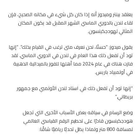
يعتقد بينتر وميدوز أنه إذا كان كل شيء في مكانه الصحيح، فإن
لقاء لندن بالدوري الماسي الشهر المقبل قد يكون المكان
المثالي لهودجكينسون.
يقول ميدوز: “حسنًا، نحن نعرف متى ترغب في القيام بذلك”. “إنها
تود أن تفعل ذلك هذا العام في لندن في الدوري الماسي. لقد
فازت هناك في عام 2024 مما أهلها للفوز بالميدالية الذهبية
في أولمبياد باريس.
“إنها تود أن تفعل ذلك في استاد لندن الأولمبي مع جمهور
بريطاني.”
وضع الرسام في سياقه بعض الأسباب الأخرى التي تجعل
هودجكينسون قادرًا على تحطيم الرقم القياسي العالمي
لمسافة 800 متر ولماذا يظل تحديًا رياضيًا شاقًا: