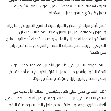
تعرف أهمية تدريبات هودجكينسون. تقول: “نعم، هائل! إنه
يجعل كل شيء يبدو جديرًا بالاهتمام”.
“تمر بأيام سيئة في بعض الأحيان حيث لا تسير الأمور على ما يرام،
وتتعرض لمواقف من الرياضيين، ولدينا محادثات يجب أن
نستأنفها عندما نعود إلى المنزل، ويجب استدعاء أخصائيي العلاج
الطبيعي، ويجب حجز عمليات المسح، والفوضى … ثم تمر بأيام
مثل هذه.”
“أيام كهذه” لا تأتي في كثير من الأحيان، وعندما تحدث تكون
نتيجة لأشهر وأشهر من العمل الشاق الذي لم يراه أحد حقًا. في
بعض الأحيان يكون رتيبًا ومؤلمًا ومملًا ووحيدًا.
“هذا التفاني جعل كيلي هودجكينسون البطلة الأولمبية في
سباق 800 متر في باريس 2024، وجعلها من أهم الشخصيات في
ألعاب القوى وجعلها بطلة العالم داخل الصالات وحاملة الرقم