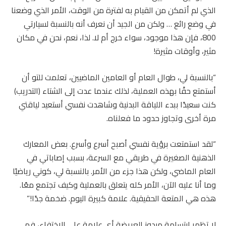
الذي لم أتمكن من القيام به لفترة من الوقت، الأمر الذي وضعنا
في وضع رائع … ولكن من الجيد أن نعرف أنه بالنسبة لسيارتي
800، فإن هذا موجود، سواء خرج أم لا. لذا، نعم، نحن في مكان
مثير، وأوقات مثيرة!
“بالنسبة لي، طوال العام أو العامين الماضيين، تعلمت للتو أن
أستمتع حقًا بهذه العملية، لذلك عندما عدت إلى الشتاء (التدريب)
كنت سعيدًا ببدء اللياقة البدنية وشاهدت نفسي أستعيد لياقتي
مرة أخرى وتجاوز حدود ما فعلناه.
“لقد استمتعت برؤية نفسي أصبح أسرع وأسرع. بعض المعارك
الذهنية الصغيرة في طريقي مع السرعة، بسبب إصاباتي في
العام الماضي، ولكن هذا جزء من الأمر. بالنسبة لي، كوني رياضيًا
وما أنا عليه الآن، الأمر كله يتعلق بالعملية وكيف تجتمع معًا.
هذه هي المتعة الحقيقية. علامة كبيرة اليوم. ضخمة جدًا!”
لا تظهر ابتسامة ميدوز العريضة أي علامة على الاختفاء، فهي