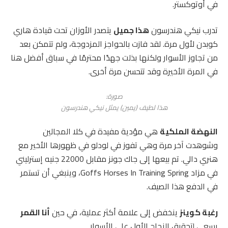
في أوتوكستر.
تدرب نيكي هندرسون
هذا جميل
يتصدر الأوزان تحت قيادة هاري
كوبدن لأول مرة. لقد فازت بالحواجز المزدوجة، ولم تتمكن بعد
من تجاوز الأسوار ولكنها بذلت جهدًا محترمًا في سباق أفضل هنا
في المرة الأخيرة وقد تتحسن مرة أخرى.
صورة:
هذا لطيف (يمين) يمثل نيكي هندرسون
النهضة الملكية
هي مؤدية مفيدة في كلا المجالين
وشوهدت آخر مرة وهي تفوز في لودلو في ظهورها الأخير مع
هنري دالي. تم بيعها إلى جاك جونز مقابل 22000 جنيه إسترليني
في مزاد Goffs Horses In Training Spring، وينبغي أن تستمر
في الدفع هذا الصيف.
رغبة كوينز
ينخفض ​​إلى علامة أكثر عملية، في حين
أنا القمر
يسعى لتحقيق النجاح الأول على الأسوار.