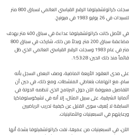
سجلت كراتوتشفيلوفا الرقم القياسي العالمي لسباق 800 متر
للسيدات في 26 يوليو 1983 في ميونيخ.
في الأصل كانت كراتوتشفيلوفا عداءة في سباق 400 متر بهدف
مضاعفة سباق 200 متر. وبدلاً من ذلك، شاركت في سباق 800
متر في عام 1983 وسجلت الرقم القياسي العالمي الذي ظل
قائماً منذ ذلك الحين: 1:53:28.
على مدى العقود الأربعة الماضية، وصف البعض السجل بأنه
سام، مع اتهامات بتعاطي المنشطات. ومع ذلك، في حين أن
التفاصيل معروفة الآن حول البرنامج الذي تنظمه الدولة في
ألمانيا الشرقية، على سبيل المثال، إلا أنه في تشيكوسلوفاكيا
السابقة لا يُعرف سوى القليل عن كيفية تدريب الرياضيين
ورعايتهم في السبعينيات والثمانينيات.
الآن، في السبعينيات من عمرها، نفت كراتوتشفيلوفا بشدة أنها