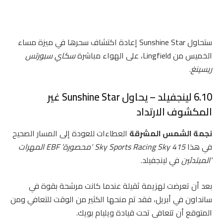
ستحاول Sunshine Star إعادة اكتشاف سحرها في ميزة مساء
الخميس من Lingfield، على الهواء مباشرة
سكاي سبورتس
ريسينغ
.
6.10 لينجفيلد – يحاول Sunshine Star غير
المكشوف الارتداد
نجمة الشمس المشرقة
العطاءات للعودة إلى المسار الصحيح
في هذا
Sky Sports Racing Sky 415 ‘محصورة’ EBF المهرات
‘المبتدئين
في لينجفيلد.
بعد أن تعرضت لهزيمة ثقيلة عندما كانت مرشحة بقوة في
سانداون في أبريل، فقد تم منحها الكثير من الوقت للتعافي ومن
المتوقع أن تتعافى تحت قيادة ويليام بويك.