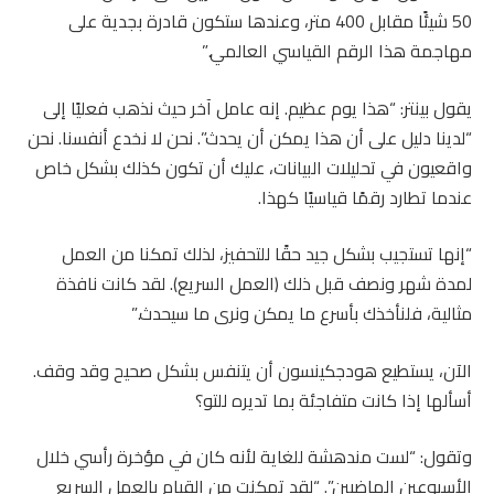
50 شيئًا مقابل 400 متر، وعندها ستكون قادرة بجدية على
مهاجمة هذا الرقم القياسي العالمي.”
يقول بينتر: “هذا يوم عظيم. إنه عامل آخر حيث نذهب فعليًا إلى
“لدينا دليل على أن هذا يمكن أن يحدث”. نحن لا نخدع أنفسنا. نحن
واقعيون في تحليلات البيانات، عليك أن تكون كذلك بشكل خاص
عندما تطارد رقمًا قياسيًا كهذا.
“إنها تستجيب بشكل جيد حقًا للتحفيز، لذلك تمكنا من العمل
لمدة شهر ونصف قبل ذلك (العمل السريع). لقد كانت نافذة
مثالية، فلنأخذك بأسرع ما يمكن ونرى ما سيحدث.”
الآن، يستطيع هودجكينسون أن يتنفس بشكل صحيح وقد وقف.
أسألها إذا كانت متفاجئة بما تديره للتو؟
وتقول: “لست مندهشة للغاية لأنه كان في مؤخرة رأسي خلال
الأسبوعين الماضيين”. “لقد تمكنت من القيام بالعمل السريع