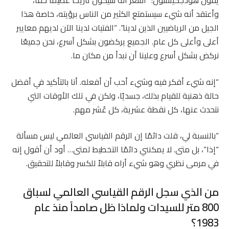
يقول هودجكينسون: “أشعر أنه سيكون تاريخًا عظيمًا حقًا،
وأعتقد أنه شيء سيستمتع الكثير من الناس برؤيته، خاصة هذا
الجيل من الرياضيين الذين لدينا”. “الفتيات لدينا الآن لديهم معايير
أعلى وأعلى كل عام. الجميع يركضون بشكل أسرع، نحن جميعًا
نركض بشكل أسرع وعلينا أن نبدأ من مكان ما.
“إنه شيء أفكر فيه وشيء أحب أن أفعله. أنا بالتأكيد في أفضل
حالة ذهنية للقيام بذلك، جسديًا، ولكن في تلك الأوقات التي
نتحدث عنها، كل نقطة عشرية، كل عُشر مهم.
“بالنسبة لي، قلت دائمًا إن الرقم القياسي العالمي ليس مسألة
“إذا”، بل متى. لا يمكنني دائمًا التخطيط لمتى… أود أن أقول إنه
في مرمى نظري وهو شيء أراه قابلاً للكسر وقابلاً للتحقيق.
من الذي سجل الرقم القياسي العالمي لسباق
800 متر للسيدات ولماذا ظل صامداً منذ عام
1983؟