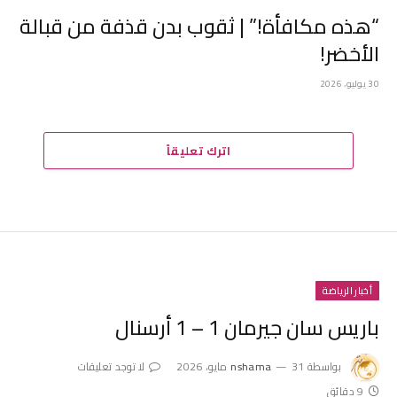
“هذه مكافأة!” | ثقوب بدن قذفة من قبالة
الأخضر!
30 يوليو، 2026
اترك تعليقاً
أخبار الرياضة
باريس سان جيرمان 1 – 1 أرسنال
بواسطة
31 مايو، 2026
nshama
لا توجد تعليقات
9 دقائق