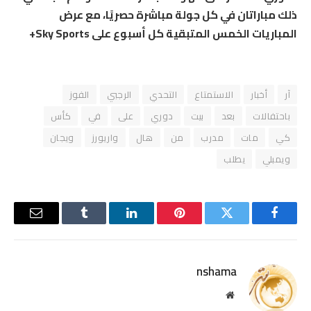
ذلك مباراتان في كل جولة مباشرة حصريًا، مع عرض
المباريات الخمس المتبقية كل أسبوع على Sky Sports+
آر
أخبار
الاستمتاع
التحدي
الرجبي
الفوز
باحتفالات
بعد
بيت
دوري
على
في
كأس
كي
مات
مدرب
من
هال
واريورز
ويجان
ويمبلي
يطلب
فيسبوك
تويتر
بينتيريست
لينكدإن
Tumblr
البريد
الإلكترو
nshama
موقع
الويب