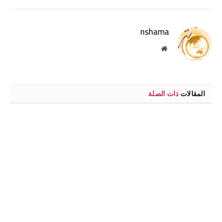
الإلكترو
nshama
موقع
الويب
المقالات
ذات الصلة