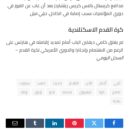
مدافع كريستال بالاس كريس ريتشاردز بعد أن غاب عن الفوز في
دوري المؤتمرات بسبب إصابة في الكاحل.
ديلي ميل
كرة القدم الاسكتلندية
لم يغلق كامي ديفلين الباب أمام تمديد إقامته في هارتس على
الرغم من الاهتمام بإنجلترا والدوري الأمريكي لكرة القدم –
السجل اليومي
آرني
أخبار
الآن
القدم
حديث
ذهب
سلوت
صلاح
كرة
ليفربول
محمد
نحو
ورق
وقد
يتجه
فيسبوك
تويتر
بينتيريست
لينكدإن
Tumblr
البريد