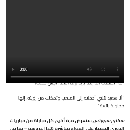
صورة:
كان لدى ويجان يوم لا يُنسى في ويمبلي
وأضاف: “عندما بقي لدينا 20 دقيقة، تحدثت معه وقال: لا أمانع
ولكنني مستعد بنسبة 100% للذهاب”.
“لذا، اعتقدت أنه ربما يريد بيرة الليلة، أليس كذلك؟
“أنا سعيد لأنني أدخلته إلى الملعب وتمكنت من رؤيته. إنها
محاولة رائعة.”
سكاي سبورتس
ستعرض مرة أخرى كل مباراة من مباريات
الدوري الممتاز على الهواء مباشرة هذا الموسم – بما في