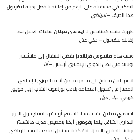
التفكير في مستقبله على الرغم من إعلانه بالفعل رحيله
ليفربول
هذا الصيف –
الرياضي
ظهرت فتحة كمنافس لـ
ايه سي ميلان
ساعات العمل بعد
إقالته
ليفربول
–
ديلي ميل
وست هام
ماتيوس فرنانديز
يفضل الانتقال إلى مانشستر
يونايتد على بطل الدوري الإنجليزي أرسنال –
أنا
انضم بايرن ميونيخ إلى مجموعة من أندية الدوري الإنجليزي
الممتاز في تسجيل اهتمامه بلاعب بورنموث الشاب إيلي جونيور
كروبي.
ديلي ميل
ايه سي ميلان
عقدت محادثات مع
أوليفر جلاسنر
حول الدور
الإداري الشاغر، بينما يقومون أيضًا بتخصيص مدرب مانشستر
يونايتد السابق رالف راجنيك كخيار محتمل لمنصب المدير الرياضي
–
ديلي ميل