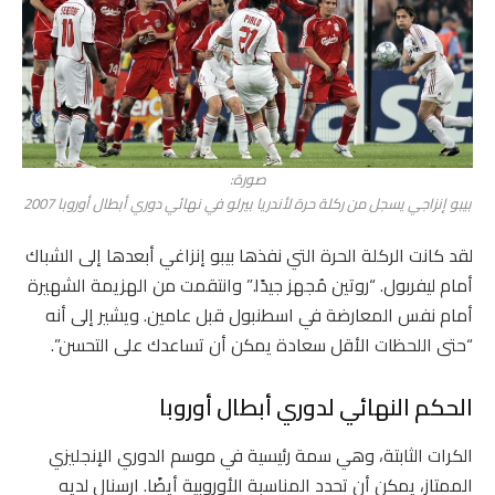
صورة:
بيبو إنزاجي يسجل من ركلة حرة لأندريا بيرلو في نهائي دوري أبطال أوروبا 2007
لقد كانت الركلة الحرة التي نفذها بيبو إنزاغي أبعدها إلى الشباك
أمام ليفربول. “روتين مُجهز جيدًا.” وانتقمت من الهزيمة الشهيرة
أمام نفس المعارضة في اسطنبول قبل عامين. ويشير إلى أنه
“حتى اللحظات الأقل سعادة يمكن أن تساعدك على التحسن”.
الحكم النهائي لدوري أبطال أوروبا
الكرات الثابتة، وهي سمة رئيسية في موسم الدوري الإنجليزي
الممتاز، يمكن أن تحدد المناسبة الأوروبية أيضًا. ارسنال لديه