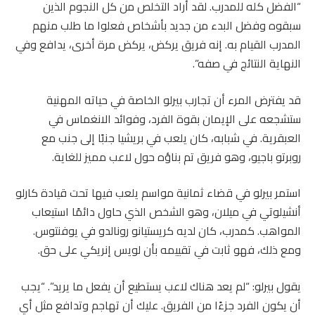
“الفضل كله للمدرب. لقد أراد التخلص من كل النجوم الذين
سبقوه وفضل البدء من جديد بأشخاص فعلوا ما طلب منهم
المدرب القيام به. إنه فريق يركض، يركض مرة أخرى، يدافع وفي
النهاية النتائج في صفه”.
قد يفترض المرء أن تجارب بيرلو الخاصة في حياته المهنية
ستشجعه على الإيمان بقوة الفرد، وفوائد الانغماس في
العبقرية. في شبابه، كان يلعب في بريشيا جنبًا إلى جنب مع
روبرتو باجيو، وهو فريق تم بناؤه حول لاعب مميز للغاية.
استمر بيرلو في قضاء ثمانية مواسم يلعب فيها تحت قيادة كارلو
أنشيلوتي في ميلان، وهو الشخص الذي حاول دائمًا استيعاب
المواهب. كمدرب، كان لديه كريستيانو رونالدو في يوفنتوس.
ومع ذلك، فهو ثابت في تقييمه بأن لويس إنريكي على حق.
يقول بيرلو: “لم يعد هناك لاعب يستطيع أن يفعل ما يريد”. “يجب
أن يكون الفرد جزءًا من الفريق. عليك أن تهاجم وتدافع مثل أي