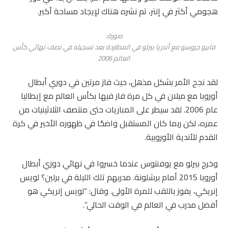
هجومي أكثر في إنتر، تم نشره هناك لإيجاد مساحة أكبر.
صورة:
فابيو جروسو مع أندريا بيرلو في المطاردة بعد تسجيله في نصف نهائي كأس
العالم 2006
لقد نجح الأمر بشكل مذهل، حيث فاز مرتين في دوري أبطال
أوروبا مع ميلان في كل مرة فاز فيها بكأس العالم مع إيطاليا
عام 2006. لقد سيطر على المباريات حتى منتصف الثلاثينيات من
عمره، لكن ربما كان المستقبل واضحًا في ظهوره الأخير في كرة
القدم للأندية الأوروبية.
وخرج بيرلو مع يوفنتوس عندما خسروا في نهائي دوري أبطال
أوروبا 2015 أمام برشلونة. مدربهم تلك الليلة في برلين؟ لويس
إنريكي، يفوز باللقب للمرة الأولى. وقال: “لويس إنريكي هو
أفضل مدرب في العالم في الوقت الحالي”.