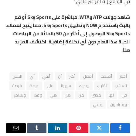
في الواقع إنه أمر غير عادي.”
شاهد جولات ATP وWTA، مباشرة على Sky Sports أو قم
بالبث باستخدام NOW وتطبيق Sky Sports، مما يتيح لعملاء
Sky Sports الوصول إلى أكثر من 50 بالمائة من الرياضات
الحية هذا العام دون أي تكلفة إضافية. اكتشف المزيد
هنا.
أخبار
أصبحت
أفضل
أكثر
أن
أندي
أي
التنس
العشب
تقترب
روديك
سيرينا
على
عودة
فرصة
في
لها
مضى
من
هل
هي
وقت
ويليامز
ويمبلدون
يدعي
فيسبوك
تويتر
بينتيريست
لينكدإن
Tumblr
البريد