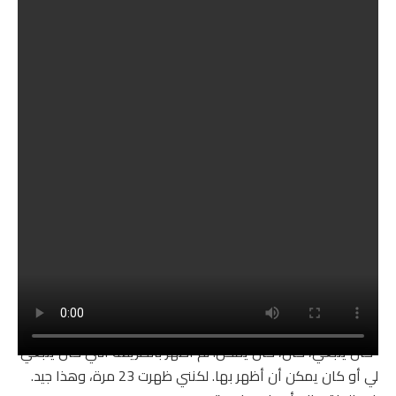
وصلت إلى أربع نهائيات أخرى عند عودتها من إجازة الأمومة،
اثنان في ويمبلدون واثنان في بطولة الولايات المتحدة
المفتوحة، لكنها تعرضت للهزيمة في مجموعات متتالية في كل
مناسبة.
وقالت ويليامز، التي فازت بأول لقب كبير لها في بطولة الولايات
المتحدة المفتوحة عام 1999 عندما كانت تبلغ من العمر 17
عامًا، لمجلة فوغ في عام 2022 عندما كشفت عن خططها
للابتعاد عن التنس: “سأكذب إذا قلت إنني لا أريد ذلك”. [Court’s]
سِجِلّ.
“بالطريقة التي أرى بها الأمر، كان يجب أن أحصل على أكثر من
30 لقبًا في البطولات الأربع الكبرى. لقد حصلت على فرصتي بعد
عودتي من الولادة.
“كان ينبغي، كان، كان يمكن. لم أظهر بالطريقة التي كان ينبغي
لي أو كان يمكن أن أظهر بها. لكنني ظهرت 23 مرة، وهذا جيد.