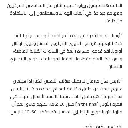
الحافة هناك. يقول بيرلو: “لديهم اثنان من المدافعين المركزيين
ومهاجم جيد جدًا في ألعاب الهواء. وسيتطلعون إلى الاستفادة
من ذلك”.
“أرسنال لديه القدرة في هذه المواقف لأنهم يدرسونها. لقد
كنت أتابعهم كثيرًا في الدوري الإنجليزي الممتاز ودوري أبطال
أوروبا. لقد قدموا مسيرة رائعة في السنوات القليلة الماضية،
وليس هذا العام فقط، واستحقوا الفوز بلقب الدوري الإنجليزي
الممتاز”.
“باريس سان جيرمان لا يملك هؤلاء اللاعبين الكبار لذا سيتعين
عليهم البحث عن حلول مختلفة. لقد تم إعداده جيدًا لأن باريس
سان جيرمان هو حامل اللقب، بينما بالنسبة لأرسنال فهذه هي
المرة الأولى [in the final] خلال 20 عامًا، لكنهم جاءوا بعد أن
فازوا للتو بالدوري الإنجليزي الممتاز. لقد حققت 60-40 لباريس.”
لقد تغيرت كرة القدم.