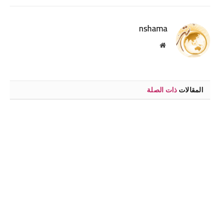
الإلكترو
nshama
موقع
الويب
المقالات
ذات الصلة