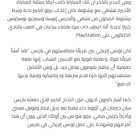
ومن الجدير بالذكر أن تلك المباراة كانت أيضًا بمثابة المباراة
الأخيرة لتشافي مع برشلونة. كان إعجاب بيرلو الكبير بخط وسط
برشلونة المكون من تشافي وأندريس إنييستا وسيرجيو بوسكيتس
كبيرًا لدرجة أنه اعترف ذات مرة بقضاء ساعات في اللعب بالنادي
الكاتالوني على PlayStation.
لكن لويس إنريكي بنى فريقًا لمنافستهم في باريس. “لقد أنشأ
فريقًا قويًا، وعقلية قوية مع اللاعبين الشباب. إنها متعة
حقيقية أن نراهم يقومون بعمل جيد، بل ومن الأفضل
مشاهدتهم لأنها كرة قدم سريعة وديناميكية وفنية يحبها
الجميع.”
كما أشار كثيرون آخرون، فإن النجاح الكبير الذي حققه باريس
سان جيرمان في أوروبا جاء فقط بعد رحيل نيمار وليونيل ميسي
وأخيراً كيليان مبابي. بيرلو هو من بين أولئك الذين يرون أن هذا
أمر مهم وشهادة على عمل لويس إنريكي في باريس.