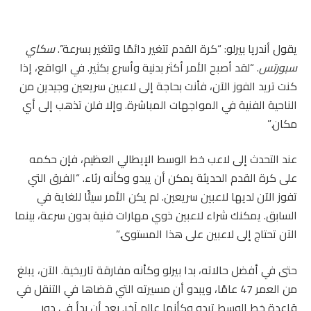
يقول أندريا بيرلو: “كرة القدم تتغير دائمًا وتتغير بسرعة”.
سكاي
سبورتس
. “لقد أصبح الأمر أكثر بدنية وأسرع بكثير. في الواقع، إذا
كنت تريد الفوز الآن، فأنت بحاجة إلى لاعبين سريعين وجيدين من
الناحية الفنية في المواجهات المباشرة. وإلا فلن تذهب إلى أي
مكان.”
عند التحدث إلى لاعب خط الوسط الإيطالي العظيم، فإن حكمه
على كرة القدم الحديثة يمكن أن يبدو وكأنه رثاء. “الفرق التي
تفوز الآن لديها لاعبين سريعين. لم يكن الأمر سيئًا للغاية في
السابق. يمكنك شراء لاعبين ذوي مهارات فنية بدون سرعة، بينما
الآن تحتاج إلى لاعبين على هذا المستوى.”
حتى في أفضل حالاته، بدا بيرلو وكأنه مفارقة تاريخية. الآن، يبلغ
من العمر 47 عامًا، ويبدو أن مسيرته التي قضاها في التنقل في
قاعدة خط الوسط تبدو وكأنها عالم آخر. بعد أن بدأ في دور