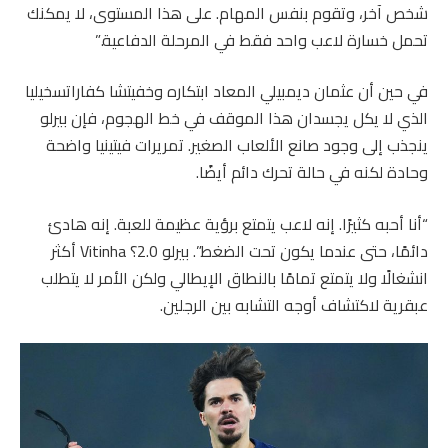
شخص آخر، وتقوم بنفس المهام. على هذا المستوى، لا يمكنك
تحمل خسارة لاعب واحد فقط في المرحلة الدفاعية.”
في حين أن عثمان ديمبيلي المعاد ابتكاره وخفيتشا كفاراتسخيليا
الذي لا يكل يجسدان هذا الموقف في خط الهجوم، فإن بيرلو
ينجذب إلى وجود صانع الألعاب الصغير. تمريرات فيتينيا واضحة
وحادة لكنه في حالة تحرك دائم أيضًا.
“أنا أحبه كثيرًا. إنه لاعب يتمتع برؤية عظيمة للعبة. إنه هادئ
دائمًا، حتى عندما يكون تحت الضغط”. بيرلو 2.0؟ Vitinha أكثر
انشغالًا ولا يتمتع تمامًا بالنطاق الإيطالي ولكن الأمر لا يتطلب
عبقرية لاكتشاف أوجه التشابه بين الرجلين.