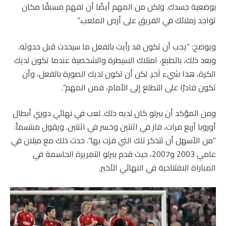
بوضعية جسدك. ولكن من المهم أيضًا أن تفهم مسبقًا مكان
تواجد زملائك في الفريق على أرض الملعب.”
ويوضح: “يجب أن تكون قد رأيت بالفعل ما سيحدث قبل حدوثه.
وبعد ذلك، بالطبع، امتلاك السيطرة والشخصية عندما تكون لديك
الكرة، هذا شيء آخر. لكن أن تكون لديك الصورة بالفعل، وأن
تكون قادرًا على التطلع إلى الأمام، فمن المهم”.
ومن المؤكد أن بيرلو كان لديه ذلك. لعب في نهائي دوري أبطال
أوروبا أربع مرات، فاز في اثنتين وخسر في اثنتين. ويقول مبتسماً:
“من الأسهل أن تتذكر تلك التي فزت بها”. حدث ذلك مع ميلان في
عامي 2003 و2007، حيث قدم بيرلو التمريرة الحاسمة في
المباراة الافتتاحية في النهائي الأخير.