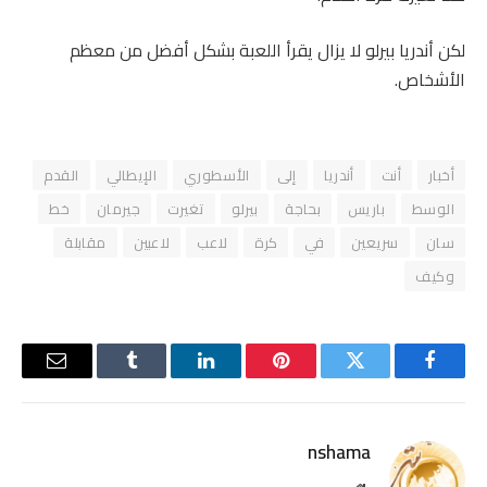
لكن أندريا بيرلو لا يزال يقرأ اللعبة بشكل أفضل من معظم
الأشخاص.
أخبار
أنت
أندريا
إلى
الأسطوري
الإيطالي
القدم
الوسط
باريس
بحاجة
بيرلو
تغيرت
جيرمان
خط
سان
سريعين
في
كرة
لاعب
لاعبين
مقابلة
وكيف
فيسبوك
تويتر
بينتيريست
لينكدإن
Tumblr
البريد
الإلكترو
nshama