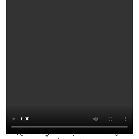
يعتقد ناصر حسين من سكاي سبورتس أن “التدوير سيهيمن” في كأس العالم
T20، ويتوقع أي اللاعبين سيلعبون في إنجلترا.
أسرار نجاح سميث؟
لاعبة السلسلة، لينسي سميث:
“فقط أدعم نقاط قوتي. الشيء الذي نجح معي طوال السلسلة
هو أن أكون حاسمًا حقًا في هذا اللعب القوي. حاول ألا تترك
جذوع الأشجار كثيرًا وتمارس الكثير من الضغط.
“لقد كان لدينا سلسلة مثيرة للإعجاب حقًا في هذا المجال. وهذا