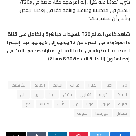
شيء تحدثنا عنه كثيرًا. إنه أمر مهم حقًا، خاصة في T20s،
التحكم في مدخلاتنا وطاقتنا والثقة حقًا في بعضنا البعض.
ونأمل أن يستمر ذلك.”
شاهد كأس العالم T20 للسيدات مباشرة بالكامل على قناة
Sky Sports في الفترة من 12 يونيو إلى 5 يوليو. تبدأ إنجلترا
المضيفة البطولة في ليلة الافتتاح بمباراة ضد سريلانكا في
إدجباستون (البداية الساعة 6:30 مساءً).
T20
أخبار
إنجلترا
اقتراب
الثالث
العالم
الكريكيت
المركز
بنتيجة
تشارلي
حقق
حيث
دين
على
فازت
فريق
فوزا
في
كأس
متتاليا
مع
مقابل
نيوزيلندا
هوف