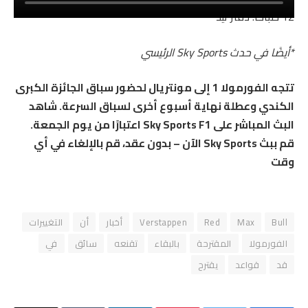
12 صباحًا: دفتر تيد*
*أيضًا في حدث Sky Sports الرئيسي
تتجه الفورمولا 1 إلى مونتريال لحضور سباق الجائزة الكبرى
الكندي وعطلة نهاية أسبوع أخرى لسباق السرعة. شاهد
البث المباشر على Sky Sports F1 اعتبارًا من يوم الجمعة.
قم ببث Sky Sports الآن – بدون عقد، قم بالإلغاء في أي
وقت
Bull
Max
Red
Verstappen
أخبار
أن
التغييرات
الفورمولا
المقترحة
بالبقاء
تقنعه
سائق
في
قد
قواعد
يقترح