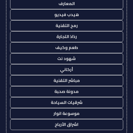
المعارف
هيدب فيديو
رمح التقنية
رذاذ التجارة
طعم وكيف
شهود نت
أركاني
مباشر التقنية
مدونة صحبة
شرقيات السياحة
موسوعة انوار
اشراق الأرباح