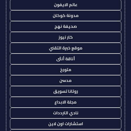
عالم الايفون
مدونة كوكان
صحيفة نهج
كار نيوز
موقع خبرة التقني
أناقة أنثى
متورخ
مدسن
روتانا تسويق
مجلة الابداع
نادي الترددات
استشارات اون لاين